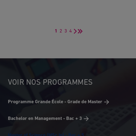
1
2
3
4
Page
Página
Página
Página
Page
Dernière
courante
suivante
page
VOIR NOS PROGRAMMES
Programme Grande École - Grade de Master
Bachelor en Management - Bac + 3
Master of Science (MSc In) - Bac + 5