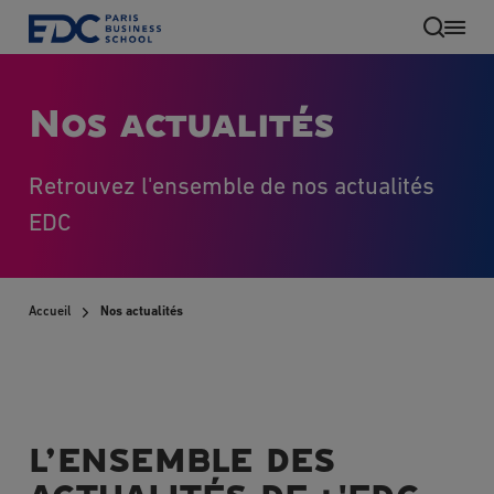
Aller
au
contenu
principal
Nos actualités
Retrouvez l'ensemble de nos actualités
EDC
Accueil
Nos actualités
FR
L’ENSEMBLE DES