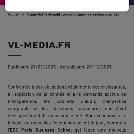
Accueil
Comptabilité et audit : pourquoi miser ce secteur pour bâtir sa carr
VL-MEDIA.FR
Publicado:
27/09/2025
|
Actualizado:
27/10/2025
Confrontés à des obligations réglementaires croissantes,
à l'explosion de la donnée et à la demande accrue de
transparence, les cabinets d'audit, d'expertise
comptable et les directions financières cherchent
désespérément de nouveaux talents. Pour répondre à ce
besoin, de nouvelles formations voient le jour, comme à
l
'EDC Paris Business School
qui lance une nouvelle