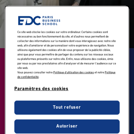
Ce site web stocke les cookies sur votre ordinateur. Certains cookies sont
nécessaires au bon fonctionnement du site, et d’autres nous permettent de
collecter des informations sur la manière dont vous interagissez avec notre site
web, afin d’améliorer et de personnaliser votre expérience de navigation. Nous
utilisons également des cookies afin de vous proposer de la publicité ciblée,
ainsi que pour vous permettre de partager du contenu sur les réseaux sociaux
ou plateformes présents sur notre site. Enfin, nous utilisons des cookies, émis
Comptabilité et
par nous ou par nos prestataires afin d’analyser et de mesurer l’audience sur ce
site web.
audit : pourquoi
Vous pouvez consulter notre
Politique d'utilisation des cookies
et notre
Politique
de confidentialité
.
miser ce secteur
Paramètres des cookies
pour bâtir sa
carrière?
Tout refuser
Parution presse
Autoriser