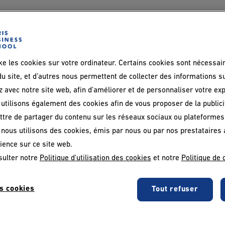
ke les cookies sur votre ordinateur. Certains cookies sont nécessai
u site, et d’autres nous permettent de collecter des informations s
z avec notre site web, afin d’améliorer et de personnaliser votre ex
utilisons également des cookies afin de vous proposer de la publicit
tre de partager du contenu sur les réseaux sociaux ou plateformes
, nous utilisons des cookies, émis par nous ou par nos prestataires 
ience sur ce site web.
sulter notre
Politique d'utilisation des cookies
et notre
Politique de 
s cookies
Tout refuser
Qu’est-ce que la prise de décision
E
intuitive ?
s
s
g