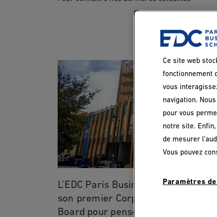
Ce site web stoc
fonctionnement d
vous interagisse
navigation. Nous 
pour vous permet
notre site. Enfin
de mesurer l’aud
Vous pouvez con
Paramètres de
L’EDC Paris Business School réunit
son premier Corporate Advisory
Board pour penser les compétence