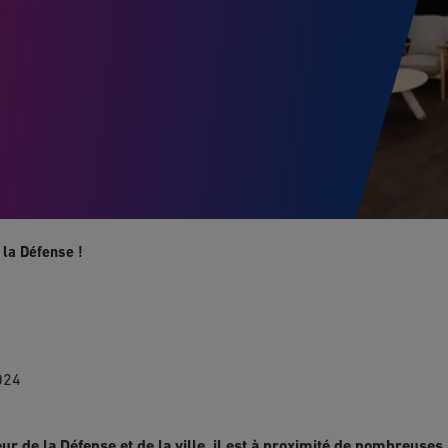
 la Défense !
024
 de la Défense et de la ville, il est à proximité de nombreuses i