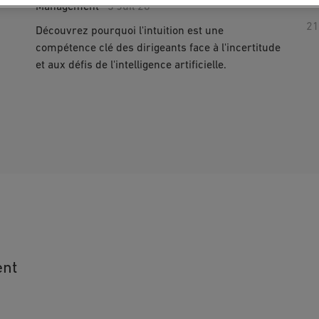
Management
3 Juil 26
21
Découvrez pourquoi l'intuition est une
compétence clé des dirigeants face à l'incertitude
et aux défis de l'intelligence artificielle.
ent