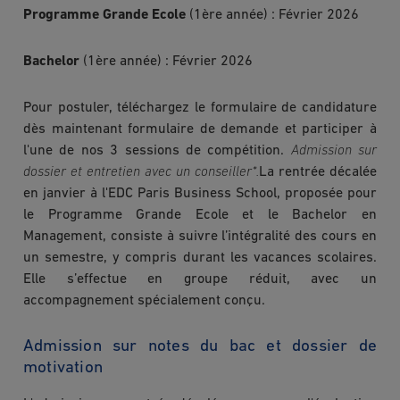
Programme Grande Ecole
(1ère année) : Février 2026
et les compétences humaines, telles que le
leadership, la communication et la gestion d’équipe,
Bachelor
(1ère année) : Février 2026
fait de ce programme une formation complète et
adaptée aux exigences des entreprises
d’aujourd’hui.
Pour postuler, téléchargez le formulaire de candidature
dès maintenant formulaire de demande et participer à
l'une de nos 3 sessions de compétition.
 Admission sur 
dossier et entretien avec un conseiller*.
La rentrée décalée
en janvier à l'EDC Paris Business School, proposée pour
le Programme Grande Ecole et le Bachelor en
Management, consiste à suivre l’intégralité des cours en
un semestre, y compris durant les vacances scolaires.
Elle s’effectue en groupe réduit, avec un
accompagnement spécialement conçu.
Admission sur notes du bac et dossier de
motivation