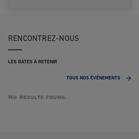
des deux prochaines rentrées. Après cette
période-là où dès que les informations
demandées vous seront fournies, vos données
seront supprimées.
RENCONTREZ-NOUS
Conformément à la loi Informatique et Libertés
du 6 janvier 1978 modifiée et au Règlement
(UE) 2016/679 relatif à la protection des
données à caractère personnel, vous disposez
LES DATES À RETENIR
des droits suivants sur vos données: droit
d’accès, droit de rectification, droit à
TOUS NOS ÉVÉNEMENTS
l’effacement (droit à l’oubli), droit d’opposition,
droit à la limitation du traitement, droit à la
portabilité. Vous pouvez également définir des
No results found.
directives relatives à la conservation, à
l'effacement et à la communication de vos
données à caractère personnel après votre
décès. En cas de manquement aux dispositions
ci-dessus, vous avez le droit d’introduire une
réclamation auprès de la CNIL.