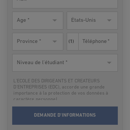
Âge
Pays de
États-Unis
résidence
Téléphone
Province *
(1)
Niveau
de
l'étudiant
L'ECOLE DES DIRIGEANTS ET CREATEURS
D'ENTREPRISES (EDC), accorde une grande
importance à la protection de vos données à
caractère personnel.
Par suite,L'ECOLE DES DIRIGEANTS ET
CREATEURS D'ENTREPRISES (EDC) vous
informe qu’elle traitera vos données à
caractère personnel en vue de vous contacter
et vous informer du programme choisi lors