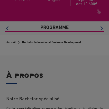
60 ECTS
Anglais
Septembre:
dès 10 600€
PROGRAMME
Accueil
Bachelor International Business Development
À propos
Notre Bachelor spécialisé
Cette spécialisation prépare les étudiants à piloter le