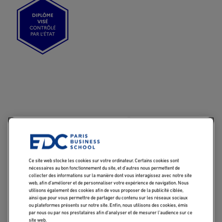
Image
LES INFOS CLÉS
Ce site web stocke les cookies sur votre ordinateur. Certains cookies sont
nécessaires au bon fonctionnement du site, et d’autres nous permettent de
LES OBJECTIFS
LES + DU PRO
collecter des informations sur la manière dont vous interagissez avec notre site
web, afin d’améliorer et de personnaliser votre expérience de navigation. Nous
utilisons également des cookies afin de vous proposer de la publicité ciblée,
ainsi que pour vous permettre de partager du contenu sur les réseaux sociaux
ou plateformes présents sur notre site. Enfin, nous utilisons des cookies, émis
LES OBJECTIFS DU MSc BUSINESS
par nous ou par nos prestataires afin d’analyser et de mesurer l’audience sur ce
DEVELOPMENT & MANAGEMENT COMMERCIAL
site web.