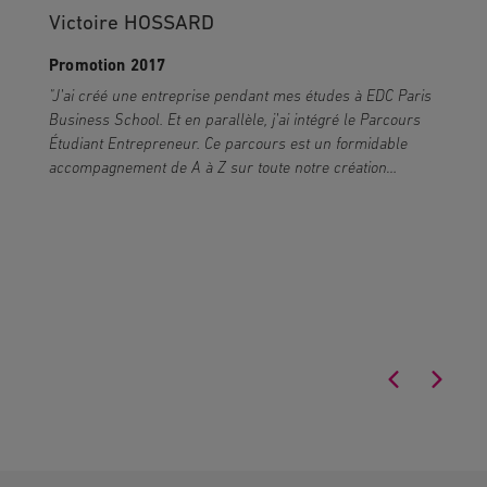
Victoire HOSSARD
Promotion 2017
"J’ai créé une entreprise pendant mes études à EDC Paris
"
Business School. Et en parallèle, j’ai intégré le Parcours
t
Étudiant Entrepreneur. Ce parcours est un formidable
e
accompagnement de A à Z sur toute notre création
l
d’entreprise."