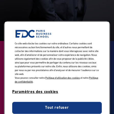
Ce site web stocke les cookies sur votre ordinateur. Certains cookies sont
nécessaires au bon fonctionnement du site, et d’autres nous permettent de
Patrice Schoch,
collecter des informations sur la manière dont vous interagissez avec notre site
web, afin d’améliorer et de personnaliser votre expérience de navigation. Nous
utilisons également des cookies afin de vous proposer de la publicité ciblée,
enseignant EDC
ainsi que pour vous permettre de partager du contenu sur les réseaux sociaux
ou plateformes présents sur notre site. Enfin, nous utilisons des cookies, émis
par nous ou par nos prestataires afin d’analyser et de mesurer l’audience sur ce
Paris Business
site web.
Vous pouvez consulter notre
Politique d'utilisation des cookies
et notre
Politique
School : Comment
de confidentialité
.
l'IA transforme les
Paramètres des cookies
pratiques de
Tout refuser
recrutement ?