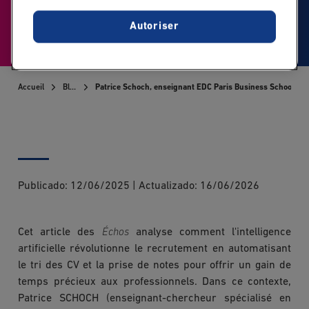
Autoriser
Citation presse - Les Echos
Accueil
Blog
Patrice Schoch, enseignant EDC Paris Business School : C
Publicado:
12/06/2025
|
Actualizado:
16/06/2026
Cet article des
Échos
analyse comment l'intelligence
artificielle révolutionne le recrutement en automatisant
le tri des CV et la prise de notes pour offrir un gain de
temps précieux aux professionnels. Dans ce contexte,
Patrice SCHOCH (enseignant-chercheur spécialisé en