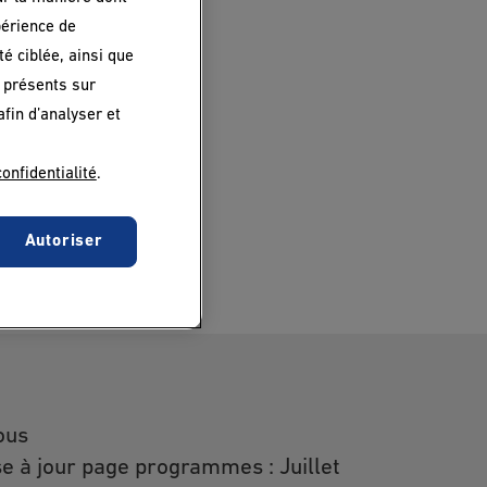
périence de
é ciblée, ainsi que
 présents sur
afin d’analyser et
confidentialité
.
Autoriser
ous
e à jour page programmes : Juillet