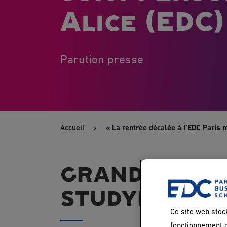
Alice (EDC)
Parution presse
Accueil
« La rentrée décalée à l’EDC Paris m
GRANDES ÉCO
STUDYRAMA
Ce site web stoc
fonctionnement d