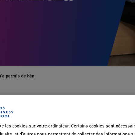
’a permis de bénéficier d’un suivi personnalisé» - Alice (EDC)
LES
ke les cookies sur votre ordinateur. Certains cookies sont nécessai
u site, et d’autres nous permettent de collecter des informations s