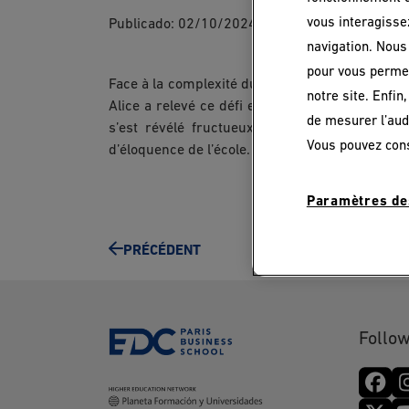
vous interagisse
Publicado:
02/10/2024
|
Actualizado:
03/11/2
navigation. Nous 
pour vous permet
Face à la complexité du choix post-baccalauré
notre site. Enfin
Alice a relevé ce défi en optant pour une rent
de mesurer l’aud
s’est révélé fructueux, notamment avec sa b
Vous pouvez con
d’éloquence de l’école.
Paramètres de
PRÉCÉDENT
Follow