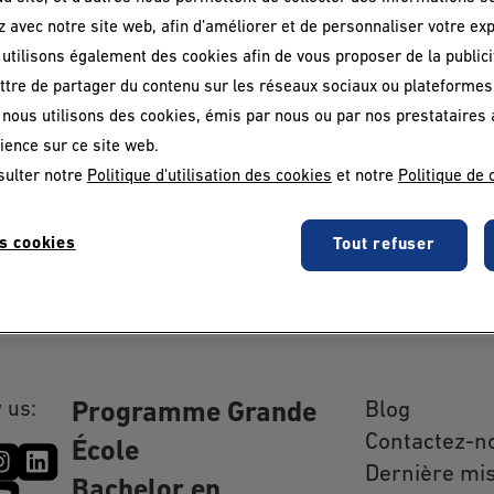
z avec notre site web, afin d’améliorer et de personnaliser votre ex
025
utilisons également des cookies afin de vous proposer de la publicit
tre de partager du contenu sur les réseaux sociaux ou plateformes
at, de nombreux jeunes se retrouvent dans une impasse.
, nous utilisons des cookies, émis par nous ou par nos prestataires 
rée décalée à l’EDC Paris Business School. Son parcours
ience sur ce site web.
rillante performance et sa victoire lors du concours
sulter notre
Politique d'utilisation des cookies
et notre
Politique de 
Lire l'article
s cookies
Tout refuser
SUIVANT
 us:
Blog
Programme Grande
Contactez-n
École
Dernière mis
Bachelor en