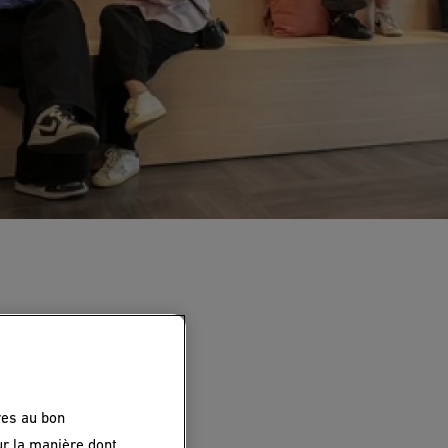
res au bon
ur la manière dont