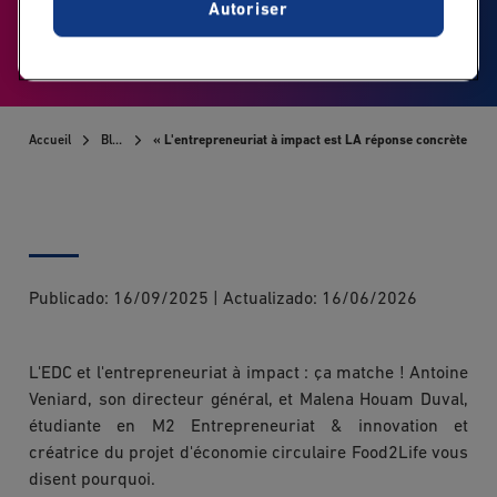
Autoriser
Parution presse - Le Monde des Grandes Écoles
Accueil
Blog
« L'entrepreneuriat à impact est LA réponse concrète aux 
Publicado:
16/09/2025
|
Actualizado:
16/06/2026
L'EDC et l'entrepreneuriat à impact : ça matche ! Antoine
Veniard, son directeur général, et Malena Houam Duval,
étudiante en M2 Entrepreneuriat & innovation et
créatrice du projet d'économie circulaire Food2Life vous
disent pourquoi.