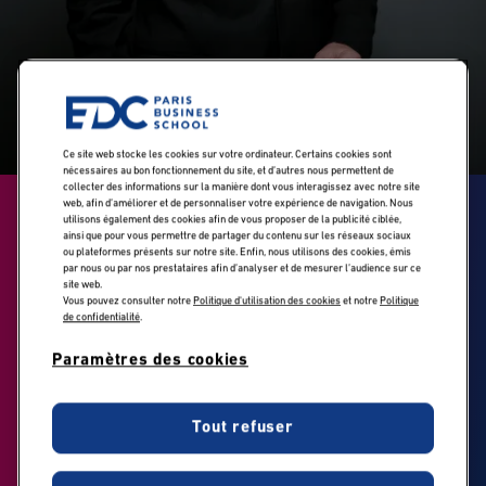
Ce site web stocke les cookies sur votre ordinateur. Certains cookies sont
nécessaires au bon fonctionnement du site, et d’autres nous permettent de
collecter des informations sur la manière dont vous interagissez avec notre site
web, afin d’améliorer et de personnaliser votre expérience de navigation. Nous
« L'entrepreneuriat
utilisons également des cookies afin de vous proposer de la publicité ciblée,
ainsi que pour vous permettre de partager du contenu sur les réseaux sociaux
ou plateformes présents sur notre site. Enfin, nous utilisons des cookies, émis
à impact est LA
par nous ou par nos prestataires afin d’analyser et de mesurer l’audience sur ce
site web.
réponse concrète
Vous pouvez consulter notre
Politique d'utilisation des cookies
et notre
Politique
de confidentialité
.
aux défis
Paramètres des cookies
contemporains » -
Tout refuser
L'interview
d'Antoine Veniard