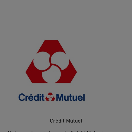
directives relatives à la conservation, à
l'effacement et à la communication de vos
données à caractère personnel après votre
décès. En cas de manquement aux dispositions
ci-dessus, vous avez le droit d’introduire une
Image
réclamation auprès de la CNIL.
Pour exercer vos droits, merci d’adresser
votre courrier RAR à l’adresse suivante
Planeta Formation France, 74/80 rue Roque de
Fillol, 92800 Puteaux ou à l’adresse
électronique suivante
rgpd@planetaformation.fr
.
Crédit Mutuel