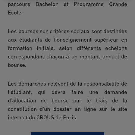
non cumulables. Seuls les
parcours Bachelor et Programme Grande
diplômes du BAC français sont
Ecole.
concernés.
Les bourses sur critères sociaux sont destinées
aux étudiants de l’enseignement supérieur en
Pour de plus amples informations
formation initiale, selon différents échelons
sur ces bourses, contactez l’un de
correspondant chacun à un montant annuel de
bourse.
nos conseillers d’admission:
Les démarches relèvent de la responsabilité de
admissions@edcparis.edu
/ +33
l’étudiant, qui devra faire une demande
(0)1 46 93 02 70
d’allocation de bourse par le biais de la
constitution d’un dossier en ligne sur le site
internet du CROUS de Paris.