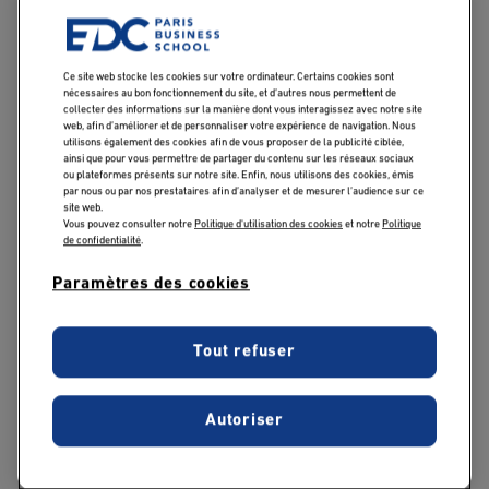
aujourd'hui ?
Dans le monde du luxe, le vendeur est un réel
Ce site web stocke les cookies sur votre ordinateur. Certains cookies sont
nécessaires au bon fonctionnement du site, et d’autres nous permettent de
ambassadeur de la marque. Pour devenir vendeur pour
collecter des informations sur la manière dont vous interagissez avec notre site
une enseigne de luxe, il convient d’être capable de
web, afin d’améliorer et de personnaliser votre expérience de navigation. Nous
utilisons également des cookies afin de vous proposer de la publicité ciblée,
transmettre la valeur des produits et la culture de la
ainsi que pour vous permettre de partager du contenu sur les réseaux sociaux
marque. Les marques de luxe ne réalisent pas
ou plateformes présents sur notre site. Enfin, nous utilisons des cookies, émis
par nous ou par nos prestataires afin d’analyser et de mesurer l’audience sur ce
d’embauches de masse, mais recherchent des vendeurs
site web.
Vous pouvez consulter notre
Politique d'utilisation des cookies
et notre
Politique
possédant une parfaite connaissance des codes et des
de confidentialité
.
métiers du luxe ainsi qu’une forte personnalité. Les
qualités recherchées sont essentiellement un excellent
Paramètres des cookies
sens de l’écoute et de l’attention, une énergie à toute
épreuve et une grande motivation.
Tout refuser
Dans un univers où l’expérience compte autant que le
produit, le vendeur joue un rôle clé : il incarne l’histoire
Autoriser
et l’identité de la marque, tout en personnalisant chaque
interaction pour offrir un service sur mesure.