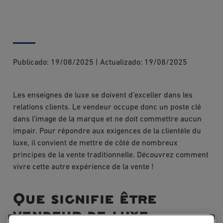
Publicado:
19/08/2025
|
Actualizado:
19/08/2025
Les enseignes de luxe se doivent d’exceller dans les
relations clients. Le vendeur occupe donc un poste clé
dans l’image de la marque et ne doit commettre aucun
impair. Pour répondre aux exigences de la clientèle du
luxe, il convient de mettre de côté de nombreux
principes de la vente traditionnelle. Découvrez comment
vivre cette autre expérience de la vente !
Que signifie être
vendeur de luxe