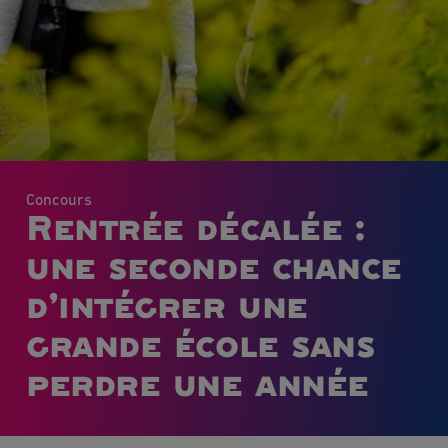
Concours
Rentrée décalée :
une seconde chance
d’intégrer une
grande école sans
perdre une année