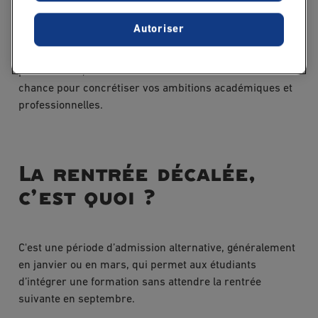
International Business
sans perdre de temps.
Autoriser
Grâce à un rythme intensif et un accompagnement
personnalisé, cette formule offre une véritable seconde
chance pour concrétiser vos ambitions académiques et
professionnelles.
La rentrée décalée,
c’est quoi ?
C'est une période d’admission alternative, généralement
en janvier ou en mars, qui permet aux étudiants
d’intégrer une formation sans attendre la rentrée
suivante en septembre.