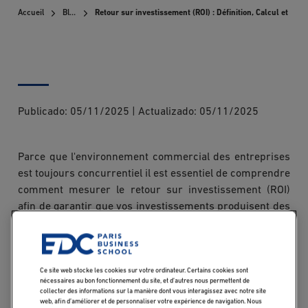
Accueil
Blog
Retour sur investissement (ROI) : Définition, Calcul et ex
Publicado:
05/11/2025
|
Actualizado:
05/11/2025
Parce que l'environnement commercial des entreprises
est toujours concurrentiel il est essentiel de comprendre
comment mesurer le retour sur investissement (ROI)
afin de garantir que vos investissements produisent des
résultats positifs. Le ROI est un indicateur puissant de la
performance financière, qui permet aux entreprises
d'évaluer la rentabilité de leurs investissements par
Ce site web stocke les cookies sur votre ordinateur. Certains cookies sont
rapport à leurs coûts. Mais quelles sont les méthodes et
nécessaires au bon fonctionnement du site, et d’autres nous permettent de
les stratégies permettant de mesurer réellement le
collecter des informations sur la manière dont vous interagissez avec notre site
web, afin d’améliorer et de personnaliser votre expérience de navigation. Nous
retour sur investissement ?