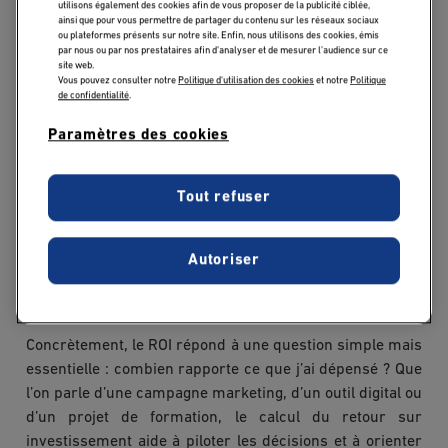
utilisons également des cookies afin de vous proposer de la publicité ciblée,
ainsi que pour vous permettre de partager du contenu sur les réseaux sociaux
ou plateformes présents sur notre site. Enfin, nous utilisons des cookies, émis
Définition du retour
par nous ou par nos prestataires afin d’analyser et de mesurer l’audience sur ce
site web.
Vous pouvez consulter notre
Politique d'utilisation des cookies
et notre
Politique
sur investissement
de confidentialité
.
(ROI)
Paramètres des cookies
Le retour sur investissement, plus communément
Tout refuser
appelé ROI (Return On Investment), est un indicateur clé
pour évaluer la rentabilité d’une action ou d’un projet. Il
permet de mesurer le rapport entre les bénéfices
Autoriser
obtenus et les coûts engagés, afin de déterminer si
l’
investissement
en valait la peine.
Concrètement, le ROI répond à une question simple mais
essentielle : combien rapporte ce que j’ai dépensé ? Que
l’on parle d’une campagne marketing, d’un outil digital ou
d’un projet de formation, le calcul du retour sur
investissement aide à piloter les décisions et à orienter