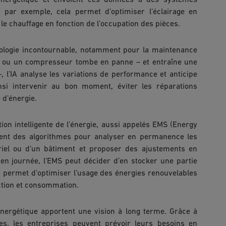
nergétique et envoient ces données à des systèmes
, par exemple, cela permet d’optimiser l’éclairage en
 le chauffage en fonction de l’occupation des pièces.
ologie incontournable, notamment pour la maintenance
ur ou un compresseur tombe en panne – et entraîne une
 l’IA analyse les variations de performance et anticipe
insi intervenir au bon moment, éviter les réparations
 d’énergie.
ion intelligente de l’énergie, aussi appelés EMS (Energy
sent des algorithmes pour analyser en permanence les
riel ou d’un bâtiment et proposer des ajustements en
 en journée, l’EMS peut décider d’en stocker une partie
a permet d’optimiser l’usage des énergies renouvelables
ction et consommation.
 énergétique apportent une vision à long terme. Grâce à
es, les entreprises peuvent prévoir leurs besoins en