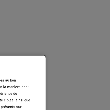
res au bon
ur la manière dont
périence de
é ciblée, ainsi que
 présents sur