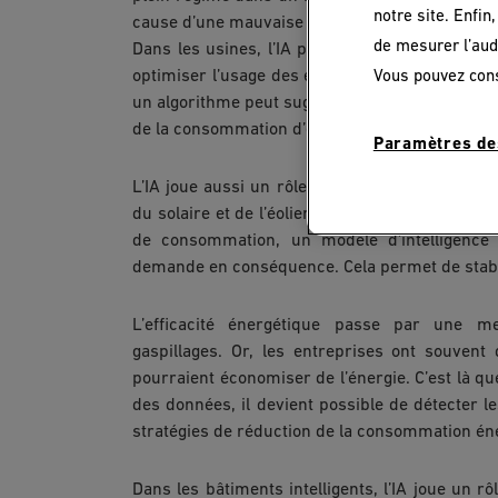
notre site. Enfin
cause d’une mauvaise gestion des pics de con
de mesurer l’aud
Dans les usines, l’IA peut par exemple analy
Vous pouvez con
optimiser l’usage des équipements. Si une mac
un algorithme peut suggérer de la mettre en vei
de la consommation d’énergie, sans perte de 
Paramètres de
L’IA joue aussi un rôle clé dans l’intégration 
du solaire et de l’éolien est leur intermittenc
de consommation, un modèle d’intelligence ar
demande en conséquence. Cela permet de stabilis
L’efficacité énergétique passe par une 
gaspillages. Or, les entreprises ont souven
pourraient économiser de l’énergie. C’est là qu
des données, il devient possible de détecter l
stratégies de réduction de la consommation én
Dans les bâtiments intelligents, l’IA joue un rô