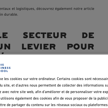
entaux et logistiques, découvrez également notre article
in durable.
le secteur de
 un levier pour
réduire
ns l’industrie et les bâtiments
ke les cookies sur votre ordinateur. Certains cookies sont nécessai
u site, et d’autres nous permettent de collecter des informations s
lyse et l’apprentissage à partir de données massives.
z avec notre site web, afin d’améliorer et de personnaliser votre ex
met de prédire, ajuster et automatiser la consommation
utilisons également des cookies afin de vous proposer de la publicit
 l’IA, on peut ainsi éviter de faire tourner le chauffage à
tre de partager du contenu sur les réseaux sociaux ou plateformes
e à l’inverse fonctionner des machines en sous-régime à