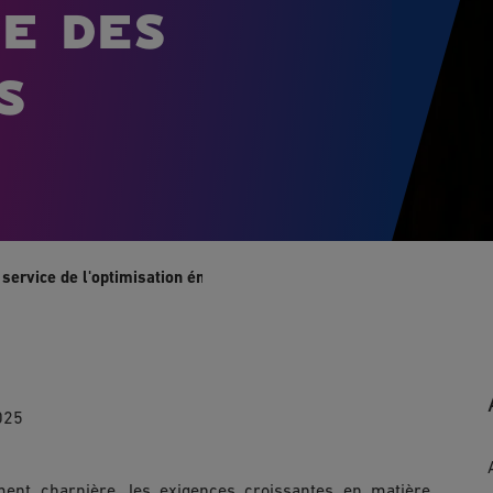
e des
s
u service de l'optimisation énergétique des entreprises
025
ent charnière, les exigences croissantes en matière