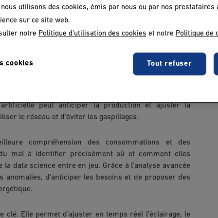
, nous utilisons des cookies, émis par nous ou par nos prestataires 
sommation.
ience sur ce site web.
ser en temps réel les données issues des capteurs pour
sulter notre
Politique d'utilisation des cookies
et notre
Politique de 
hine est peu utilisée à certains moments de la journée,
lle automatiquement. Résultat ? Une baisse significative
performance.
s cookies
Tout refuser
des énergies renouvelables. L’une des grandes faiblesses
e. Mais en croisant des données météo avec les habitudes
tificielle peut anticiper la production et ajuster la
er le réseau et d'éviter les gaspillages.
meilleure compréhension des consommations et des
t du mal à identifier précisément où et comment elles
e la data science entre en jeu. Grâce à l’analyse avancée
es anomalies, d’anticiper les besoins et de proposer des
ergétique.
le clé. Elle permet d’ajuster en temps réel l’éclairage, le