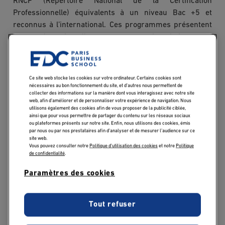
RNCP (Répertoire National de la Certification
Professionnelle) équivalents à un niveau Bac +5 et
reconnus à l’international. Ces programmes présentent
un grand nombre d’avantages pour qui souhaite entrer
dans la vie active avec une véritable expérience
professionnelle. Alors, pourquoi choisir un MSc In pour
son master ? Eléments de réponse.
Ce site web stocke les cookies sur votre ordinateur. Certains cookies sont
nécessaires au bon fonctionnement du site, et d’autres nous permettent de
collecter des informations sur la manière dont vous interagissez avec notre site
Qu’est-ce qu’un Master
web, afin d’améliorer et de personnaliser votre expérience de navigation. Nous
utilisons également des cookies afin de vous proposer de la publicité ciblée,
of Science?
ainsi que pour vous permettre de partager du contenu sur les réseaux sociaux
ou plateformes présents sur notre site. Enfin, nous utilisons des cookies, émis
par nous ou par nos prestataires afin d’analyser et de mesurer l’audience sur ce
site web.
Choisir un MSc In pour son master, c’est faire le choix
Vous pouvez consulter notre
Politique d'utilisation des cookies
et notre
Politique
de confidentialité
.
d’un diplôme de haut niveau offrant des
spécialisations
dans de nombreux secteurs porteurs et des activités de
Paramètres des cookies
pointe. La portée
internationale
de nos MSc In en font
des formations reconnues et appréciées par le milieu
Tout refuser
professionnel. En d’autres termes, il s’agit de
programmes pensés pour l’international. Notre MSc In