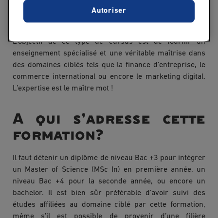
Business International est par exemple dispensé en
Autoriser
anglais et pensé pour les carrières à l’étranger.
L’objectif de ce type de cursus est de fournir un
enseignement spécialisé et une véritable maîtrise dans
des domaines ciblés tels que la finance d’entreprise, le
commerce international ou encore le marketing digital.
L’expertise est le maître mot !
A qui s’adresse cette
formation?
Il faut détenir un diplôme de niveau Bac +3 pour intégrer
un Master of Science (MSc In) en première année, un
niveau Bac +4 pour la seconde année, ou encore un
bachelor. Il est bien sûr préférable d’avoir suivi des
études affiliées au domaine ciblé par cette formation,
même s’il est possible de provenir d’une filière