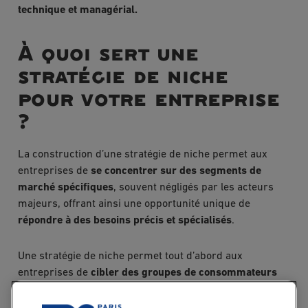
technique et managérial.
À quoi sert une
stratégie de niche
pour votre entreprise
?
La construction d’une stratégie de niche permet aux
entreprises de
se concentrer sur des segments de
marché spécifiques
, souvent négligés par les acteurs
majeurs, offrant ainsi une opportunité unique de
répondre à des besoins précis et spécialisés
.
Une stratégie de niche permet tout d’abord aux
entreprises de
cibler des groupes de consommateurs
avec des intérêts, des besoins ou des problèmes très
spécifiques.
Cela conduit à une meilleure