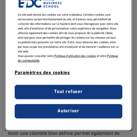
compréhension de leur clientèle et à la création de
produits ou de services sur mesure qui répondent
Ce site web stocke les cookies sur votre ordinateur. Certains cookies sont
nécessaires au bon fonctionnement du site, et d’autres nous permettent de
directement à ces besoins. Une boutique en ligne
collecter des informations sur la manière dont vous interagissez avec notre site
spécialisée dans les produits écologiques pour bébés
web, afin d’améliorer et de personnaliser votre expérience de navigation. Nous
utilisons également des cookies afin de vous proposer de la publicité ciblée,
ciblera par exemple un segment de marché très
ainsi que pour vous permettre de partager du contenu sur les réseaux sociaux
ou plateformes présents sur notre site. Enfin, nous utilisons des cookies, émis
spécifique pour séduire des consommateurs attachés à
par nous ou par nos prestataires afin d’analyser et de mesurer l’audience sur ce
la la qualité et à la durabilité.
site web.
Vous pouvez consulter notre
Politique d'utilisation des cookies
et notre
Politique
de confidentialité
.
En se concentrant sur une niche, les entreprises
Paramètres des cookies
peuvent aussi
développer un avantage concurrentiel
significatif
. Elles deviennent des experts dans leur
domaine, gagnant ainsi la confiance et la fidélité de leurs
Tout refuser
clients. Cette spécialisation dans la stratégie de vente
permet également d’éviter la concurrence directe avec
les grands acteurs du marché, qui opèrent souvent sur
Autoriser
un spectre plus large.
Avoir une clientèle bien définie permet également de