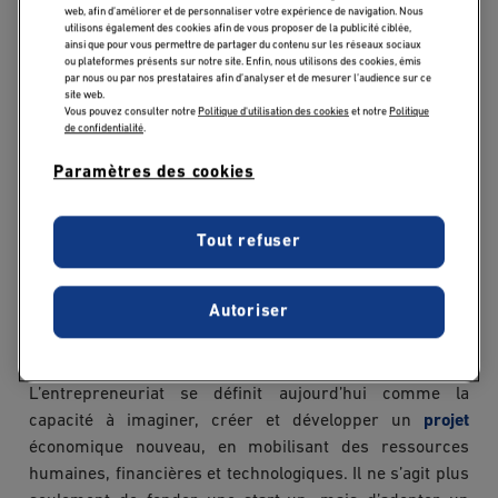
web, afin d’améliorer et de personnaliser votre expérience de navigation. Nous
utilisons également des cookies afin de vous proposer de la publicité ciblée,
ainsi que pour vous permettre de partager du contenu sur les réseaux sociaux
Entrepreneuriat et
ou plateformes présents sur notre site. Enfin, nous utilisons des cookies, émis
par nous ou par nos prestataires afin d’analyser et de mesurer l’audience sur ce
Innovation : quelle
site web.
Vous pouvez consulter notre
Politique d'utilisation des cookies
et notre
Politique
définition aujourd'hui
de confidentialité
.
?
Paramètres des cookies
L’entrepreneuriat et l’innovation apparaissent plus que
Tout refuser
jamais indissociables. L’un nourrit l’autre : sans
innovation, l’entrepreneuriat se réduit à la simple
création d’entreprise. Et sans entrepreneuriat,
Autoriser
l’innovation reste une idée sans application concrète.
L’entrepreneuriat se définit aujourd’hui comme la
capacité à imaginer, créer et développer un
projet
économique nouveau, en mobilisant des ressources
humaines, financières et technologiques. Il ne s’agit plus