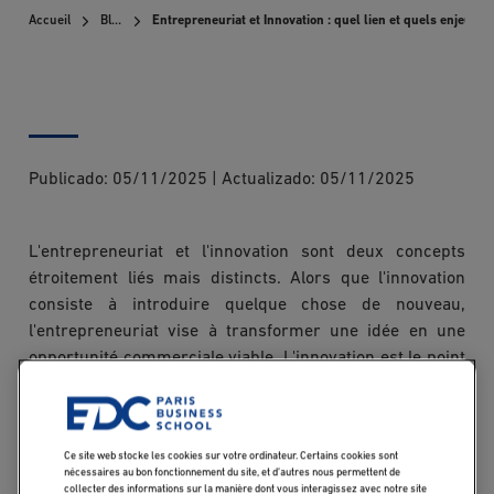
Accueil
Blog
Entrepreneuriat et Innovation : quel lien et quels enjeux p
Publicado:
05/11/2025
|
Actualizado:
05/11/2025
L'entrepreneuriat et l'innovation sont deux concepts
étroitement liés mais distincts. Alors que l'innovation
consiste à introduire quelque chose de nouveau,
l'entrepreneuriat vise à transformer une idée en une
opportunité commerciale viable. L'innovation est le point
de départ de l'entrepreneuriat, car elle implique la
création d'idées nouvelles. Cependant, l'entrepreneuriat
va plus loin en assumant le risque et la responsabilité de
Ce site web stocke les cookies sur votre ordinateur. Certains cookies sont
commercialiser ces idées et de créer une entreprise
nécessaires au bon fonctionnement du site, et d’autres nous permettent de
rentable.
collecter des informations sur la manière dont vous interagissez avec notre site