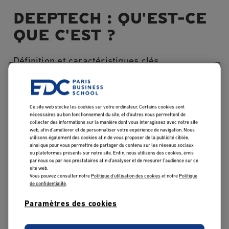
DEEPTECH : QU'EST-CE
QUE C'EST ?
Définition et caractéristiques clés
Le terme « deeptech » désigne un ensemble
d’innovations issues de découvertes scientifiques ou
d’avancées technologiques majeures. Contrairement aux
Ce site web stocke les cookies sur votre ordinateur. Certains cookies sont
nécessaires au bon fonctionnement du site, et d’autres nous permettent de
innovations dites « incrémentales » qui améliorent
collecter des informations sur la manière dont vous interagissez avec notre site
l’existant, la deeptech repose sur des ruptures
web, afin d’améliorer et de personnaliser votre expérience de navigation. Nous
utilisons également des cookies afin de vous proposer de la publicité ciblée,
profondes, souvent issues de plusieurs années de
ainsi que pour vous permettre de partager du contenu sur les réseaux sociaux
ou plateformes présents sur notre site. Enfin, nous utilisons des cookies, émis
recherche fondamentale ou appliquée, dans des
par nous ou par nos prestataires afin d’analyser et de mesurer l’audience sur ce
domaines comme l’intelligence artificielle, les
site web.
Vous pouvez consulter notre
Politique d'utilisation des cookies
et notre
Politique
biotechnologies, les nanomatériaux, la robotique ou
de confidentialité
.
encore la physique quantique.
Paramètres des cookies
Les entreprises deeptech développent ainsi des