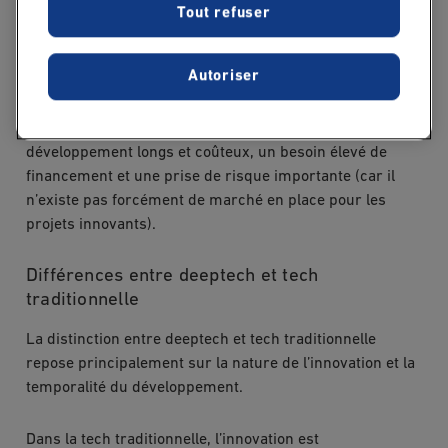
solutions à fort impact, capables de répondre à des défis
Tout refuser
complexes : transition énergétique, santé de précision,
industrie 4.0, cybersécurité, etc.
Autoriser
Elles se caractérisent généralement par un fort ancrage
scientifique ou technologique, des cycles de
développement longs et coûteux, un besoin élevé de
financement et une prise de risque importante (car il
n’existe pas forcément de marché en place pour les
projets innovants).
Différences entre deeptech et tech
traditionnelle
La distinction entre deeptech et tech traditionnelle
repose principalement sur la nature de l’innovation et la
temporalité du développement.
Dans la tech traditionnelle, l’innovation est