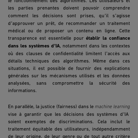
le fonctionnement des algorithmes. Les utilisateurs et
les parties prenantes doivent pouvoir comprendre
’
’
comment les décisions sont prises, qu
il s
agisse
’
d
approuver un prêt, de recommander un traitement
médical ou de proposer un contenu en ligne. Cette
transparence est essentielle pour
établir la confiance
’
dans les syst
è
mes d
IA
, notamment dans les contextes
’
o
ù
des clauses de confidentialité limitent l
accè
s aux
détails techniques des algorithmes. Même dans ces
situations, il est possible de fournir des explications
générales sur les mécanismes utilisés et les donné
es
analys
ées, sans compromettre la sécurité des
informations.
En parall
è
le, la justice (fairness) dans le
machine learning
’
vise à garantir que les décisions des syst
è
mes d
IA
soient exemptes de discriminations. Cela inclut le
traitement équitable des utilisateurs, indépendamment
de leur origine, de leur genre ou de tout autre crit
è
re