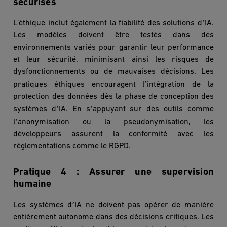
sécurisés
’
L’éthique inclut également la fiabilité des solutions d
IA.
Les mod
è
les doivent être testés dans des
environnements variés pour garantir leur performance
et leur sécurité, minimisant ainsi les risques de
dysfonctionnements ou de mauvaises dé
cisions.
Les
’
pratiques éthiques encouragent l
intégration de la
protection des données d
è
s la phase de conception des
’
’
syst
è
mes d
IA. En s
appuyant sur des outils comme
’
l
anonymisation ou la pseudonymisation, les
développeurs assurent la conformité avec les
réglementations comme le RGPD.
Pratique 4 : Assurer une supervision
humaine
’
Les syst
è
mes d
IA ne doivent pas opérer de mani
è
re
enti
è
rement autonome dans des décisions critiques. Les