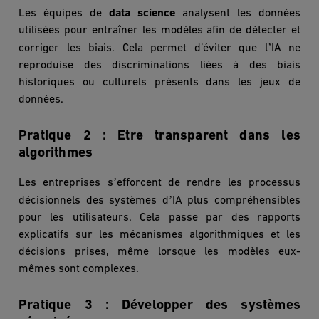
Les équipes de
data science
analysent les données
utilisées pour entraîner les mod
è
les afin de détecter et
’
corriger les biais. Cela permet d’éviter que l
IA ne
reproduise des discriminations liées à des biais
historiques ou culturels présents dans les jeux de
donné
es.
Pratique 2 : Etre tr
ansparen
t dans les
algorithmes
’
Les entreprises s
efforcent de rendre les processus
’
décisionnels des syst
è
mes d
IA plus compréhensibles
pour les utilisateurs. Cela passe par des rapports
explicatifs sur les mécanismes algorithmiques et les
décisions prises, même lorsque les mod
è
les eux-
mêmes sont complexes.
Pratique 3 : Développer des systèmes