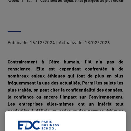
Accueil
Blog
Quels sont les enjeux et les pratiques les plus courants de
Publicado:
16/12/2024
|
Actualizado:
18/02/2026
Contrairement à l’être humain, l’IA n’a pas de
conscience. Elle est cependant confrontée à de
nombreux enjeux éthiques qui font de plus en plus
fréquemment la une des actualités. Parmi les sujets les
plus traités, on peut citer la confidentialité des données,
la confiance ou encore l’impact sur l’environnement.
Les entreprises elles-mêmes ont un intérêt tout
particulier à définir un cadre et des normes éthiques
pour ne pas mettre en danger leur réputation.
Découvrons à présent les enjeux et les pratiques les