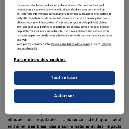
plus courants de l'IA éthique.
Ce site web stocke les cookies sur votre ordinateur. Certains cookies sont
nécessaires au bon fonctionnement du site, et d’autres nous permettent de
collecter des informations sur la manière dont vous interagissez avec notre site
Découvrez notre
Master Data Science & Business
web, afin d’améliorer et de personnaliser votre expérience de navigation. Nous
utilisons également des cookies afin de vous proposer de la publicité ciblée,
Analysis
!
ainsi que pour vous permettre de partager du contenu sur les réseaux sociaux
ou plateformes présents sur notre site. Enfin, nous utilisons des cookies, émis
par nous ou par nos prestataires afin d’analyser et de mesurer l’audience sur ce
Pourquoi l'éthique est
site web.
Vous pouvez consulter notre
Politique d'utilisation des cookies
et notre
Politique
essentielle dans
de confidentialité
.
l'intelligence
Paramètres des cookies
artificielle ?
Tout refuser
’
L
intelligence artificielle est en train de transformer de
nombreux aspects de nos vies, des décisions
Autoriser
’
d
embauche à
la d
étection des maladies. Cependant,
’
’
cette puissance technologique s
accompagne d
une
’
responsabilité
: garantir que l
IA soit utilisée de mani
è
re
’
éthique et équitable. L
absence d’éthique peut
entraî
ner
des biais, des discriminations et des impacts