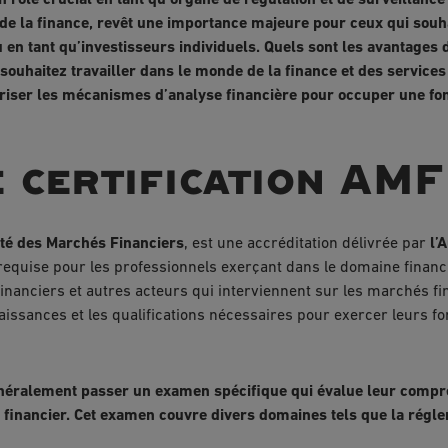
 rôle crucial en tant qu’organe de régulation et de surveillance 
 de la finance, revêt une importance majeure pour ceux qui souh
 en tant qu’investisseurs individuels. Quels sont les avantages d
souhaitez travailler dans le monde de la finance et des servic
riser les mécanismes d’analyse financière pour occuper une fonc
e certification AM
rité des Marchés Financiers
, est une accréditation délivrée par
l’
equise pour les professionnels exerçant dans le domaine financie
financiers et autres acteurs qui interviennent sur les marchés fin
issances et les qualifications nécessaires pour exercer leurs 
généralement passer un examen spécifique qui évalue leur compr
 financier. Cet examen couvre divers domaines tels que la régle