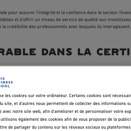
ale pour assurer l’intégrité et la confiance dans le secteur finan
ablies et d’offrir un niveau de service de qualité aux investisseur
la crédibilité des professionnels avec lesquels ils interagissent.
rable dans la cert
ateurs reconnaissent de plus en plus que l’alignement des activité
 environnemental viable. Au cœur de cette évolution,
la Certific
t la responsabilité dans l’industrie financière.
ke les cookies sur votre ordinateur. Certains cookies sont nécessai
 nom
d’investissement socialement responsable (ISR)
ou
d’invest
u site, et d’autres nous permettent de collecter des informations s
ncières doivent prendre en compte non seulement les rendements 
z avec notre site web, afin d’améliorer et de personnaliser votre ex
ui cherchent à allouer leur capital à des projets et des entrepri
utilisons également des cookies afin de vous proposer de la publicit
tels que
les énergies renouvelables, la protection de l’environnem
tre de partager du contenu sur les réseaux sociaux ou plateformes