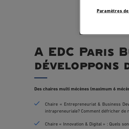
Paramètres de
A EDC Paris B
développons d
Des chaires multi mécènes (maximum 6 mécènes)
Chaire « Entrepreneuriat & Business Dev
intrapreneuriale? Comment défricher de n
Chaire « Innovation & Digital » : Quels son