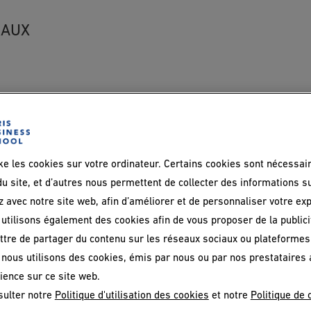
RAUX
l, les chaires de pédagogie et
aux besoins des entreprises
act de nos travaux sur le
ke les cookies sur votre ordinateur. Certains cookies sont nécessai
u site, et d’autres nous permettent de collecter des informations s
iées soit à des spécialisations
z avec notre site web, afin d’améliorer et de personnaliser votre ex
helor
soit à des formations
utilisons également des cookies afin de vous proposer de la publicit
tre de partager du contenu sur les réseaux sociaux ou plateformes
, nous utilisons des cookies, émis par nous ou par nos prestataires 
ience sur ce site web.
sulter notre
Politique d'utilisation des cookies
et notre
Politique de 