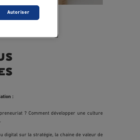
Autoriser
us
es
tion :
repreneuriat ? Comment développer une culture
…
 digital sur la stratégie, la chaine de valeur de