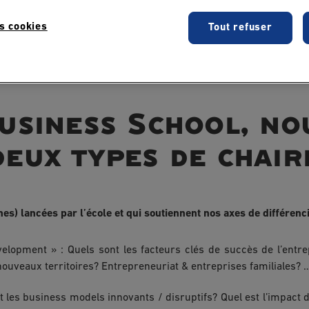
s cookies
Tout refuser
usiness School, no
eux types de chair
 lancées par l’école et qui soutiennent nos axes de différencia
elopment » : Quels sont les facteurs clés de succès de l’ent
ouveaux territoires? Entrepreneuriat & entreprises familiales? 
t les business models innovants / disruptifs? Quel est l’impact du