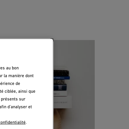
res au bon
ur la manière dont
périence de
é ciblée, ainsi que
 présents sur
afin d’analyser et
confidentialité
.