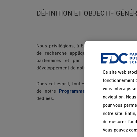
DÉFINITION ET OBJECTIF GÉNÉ
Nous privilégions, à EDC Paris Business Schoo
de recherche appliquée afin de répondre 
partenaires et par là même doper l’imp
développement de notre territoire.
Ce site web stoc
fonctionnement d
Dans cet esprit, toutes nos chaires sont donc l
vous interagisse
de notre
Programme Grande Ecole
ou
Bac
navigation. Nous 
dédiées.
pour vous permet
notre site. Enfin
de mesurer l’aud
Vous pouvez con