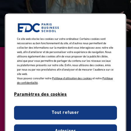
Ce site web stocke les cookies sur votre ordinateur. Certains cookies sont
nécessaires au bon fonctionnement du site, et d’autres nous permettent de
collecter des informations sur la manière dont vous interagissez avec notre site
web, afin d’améliorer et de personnaliser votre expérience de navigation. Nous
utilisons également des cookies afin de vous proposer de la publicité ciblée,
L'EDC Paris Business
ainsi que pour vous permettre de partager du contenu sur les réseaux sociaux
ou plateformes présents sur notre site. Enfin, nous utilisons des cookies, émis
School obtient une
par nous ou par nos prestataires afin d’analyser et de mesurer l’audience sur ce
site web.
Vous pouvez consulter notre
Politique d'utilisation des cookies
et notre
Politique
double
de confidentialité
.
accréditation EFMD
Paramètres des cookies
pour deux de ses
Tout refuser
programmes