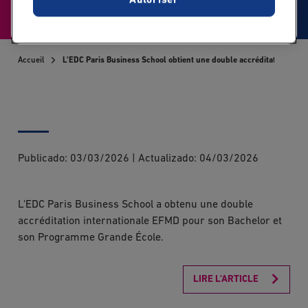
Autoriser
Parution presse - Défense-92.fr
Accueil
L'EDC Paris Business School obtient une double accréditation EF
Publicado:
03/03/2026
|
Actualizado:
04/03/2026
L'EDC Paris Business School a obtenu une double
accréditation internationale EFMD pour son Bachelor et
son Programme Grande École.
LIRE L'ARTICLE