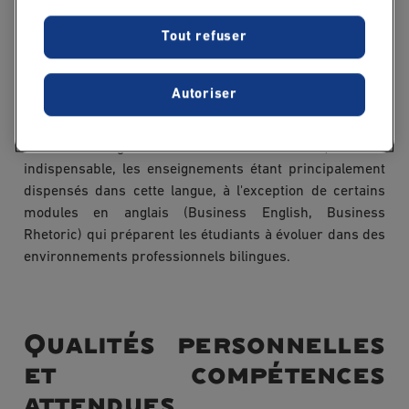
à condition de disposer d'une appétence pour les enjeux
financiers et organisationnels.
Tout refuser
Autoriser
Pour les étudiants internationaux, l'admission MSc audit
contrôle se fait sur dossier, entretien de motivation et
test de langue. La maîtrise du français est
indispensable, les enseignements étant principalement
dispensés dans cette langue, à l'exception de certains
modules en anglais (Business English, Business
Rhetoric) qui préparent les étudiants à évoluer dans des
environnements professionnels bilingues.
Qualités personnelles
et compétences
attendues