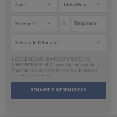
Âge
Pays de
États-Unis
résidence
Téléphone
Province *
(1)
Niveau
de
l'étudiant
L'ECOLE DES DIRIGEANTS ET CREATEURS
D'ENTREPRISES (EDC), accorde une grande
importance à la protection de vos données à
caractère personnel.
Par suite,L'ECOLE DES DIRIGEANTS ET
CREATEURS D'ENTREPRISES (EDC) vous
informe qu’elle traitera vos données à
caractère personnel en vue de vous contacter
et vous informer du programme choisi lors
des deux prochaines rentrées. Après cette
période-là où dès que les informations