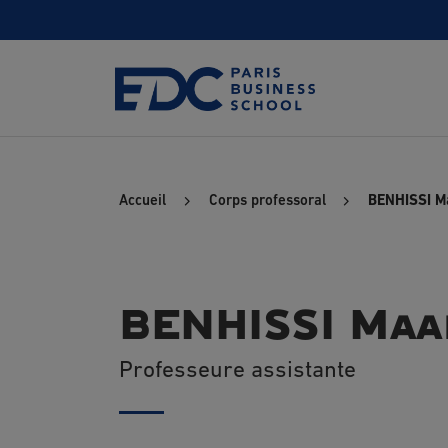
Aller
au
contenu
principal
Accueil
Corps professoral
BENHISSI M
BENHISSI Maa
Professeure assistante