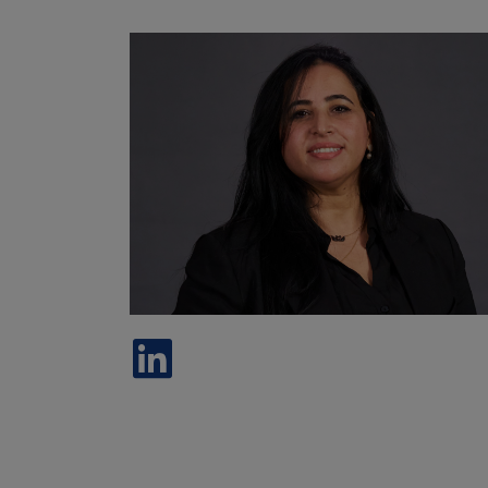
Image
https://www.linkedin.com/in/ma%C3%A
benhissi-2465049a/