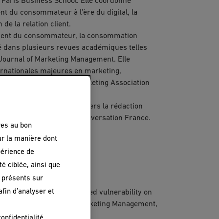
 Paris Business School. Elle coordonne
 du consommateur à l’ère du digital, la
 de la relation client.
ement du consommateur, la consommation
blié dans plusieurs revues académiques telles
ournal of Marketing Management. Elle
ernationales majeures en marketing,
 (AFM), de l’American Marketing Association
ement à la pédagogie à travers la rédaction
ion scientifique dans The Conversation France.
res au bon
ur la manière dont
périence de
é ciblée, ainsi que
 présents sur
afin d’analyser et
of ambivalence and perceived vulnerability on
and Colombia. Journal of Marketing Management,
confidentialité
.