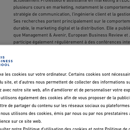
actuellement Professeure assistante en marketing à l’EDC
plusieurs cours en marketing, notamment le comportement
stratégie de communication, l’ingénierie client et la gestion
Ses recherches portent principalement sur le comport
durable, le marketing digital et la distribution. Elle a pu
que Management & Avenir, European Business Review et J
participe également régulièrement à des conférences int
notamment celles de l’Association Française du Marketing
(AMA) et de l’European Marketing Academy (EMAC).
En plus de ses travaux de recherche, elle contribue activ
d’études de cas et la publication d’articles de vulgarisat
ke les cookies sur votre ordinateur. Certains cookies sont nécessai
u site, et d’autres nous permettent de collecter des informations s
z avec notre site web, afin d’améliorer et de personnaliser votre ex
Sélection de publications
utilisons également des cookies afin de vous proposer de la publicit
tre de partager du contenu sur les réseaux sociaux ou plateformes
Articles académiques
, nous utilisons des cookies, émis par nous ou par nos prestataires 
Sánchez Romero, A. M. & Benhissi, M. (2025). The effect 
in-store behaviours: a cross-sectional study in Tunisia 
ience sur ce site web.
1–38. DOI: 10.1080/0267257X.2025.2464213
sulter notre
Politique d'utilisation des cookies
et notre
Politique de 