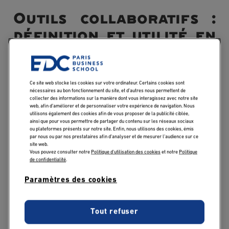
Outils collaboratifs :
définition et utilité en
entreprise
Les outils collaboratifs sont devenus indispensables
Ce site web stocke les cookies sur votre ordinateur. Certains cookies sont
dans le fonctionnement des entreprises modernes. Qu’il
nécessaires au bon fonctionnement du site, et d’autres nous permettent de
collecter des informations sur la manière dont vous interagissez avec notre site
s’agisse de gérer un projet, de partager des documents
web, afin d’améliorer et de personnaliser votre expérience de navigation. Nous
ou de communiquer entre collègues à distance, ces
utilisons également des cookies afin de vous proposer de la publicité ciblée,
ainsi que pour vous permettre de partager du contenu sur les réseaux sociaux
solutions numériques facilitent le travail d’équipe et
ou plateformes présents sur notre site. Enfin, nous utilisons des cookies, émis
améliorent la productivité globale.
par nous ou par nos prestataires afin d’analyser et de mesurer l’audience sur ce
site web.
Vous pouvez consulter notre
Politique d'utilisation des cookies
et notre
Politique
de confidentialité
.
Concrètement, un outil collaboratif est une plateforme ou
un logiciel permettant à plusieurs personnes de
Paramètres des cookies
travailler ensemble sur un même projet, en temps réel
ou de manière asynchrone. Parmi les plus connus, on
Tout refuser
retrouve Microsoft Teams, Slack, Trello, Notion, Asana ou
encore Google Workspace. Ces outils combinent souvent