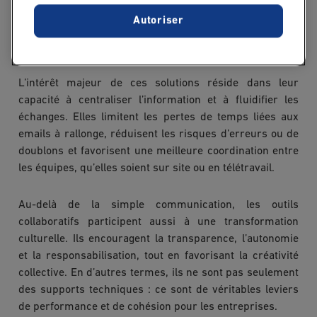
plusieurs fonctions : messagerie instantanée, partage de
Autoriser
fichiers, gestion des tâches, visioconférence, ou encore
suivi d’avancement des projets.
L’intérêt majeur de ces solutions réside dans leur
capacité à centraliser l’information et à fluidifier les
échanges. Elles limitent les pertes de temps liées aux
emails à rallonge, réduisent les risques d’erreurs ou de
doublons et favorisent une meilleure coordination entre
les équipes, qu’elles soient sur site ou en télétravail.
Au-delà de la simple communication, les outils
collaboratifs participent aussi à une transformation
culturelle. Ils encouragent la transparence, l’autonomie
et la responsabilisation, tout en favorisant la créativité
collective. En d’autres termes, ils ne sont pas seulement
des supports techniques : ce sont de véritables leviers
de performance et de cohésion pour les entreprises.