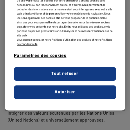
Ce site web stocke les cookies sur votre ordinateur. Certains cookies sont
nécessaires au bon fonctionnement du site, et d’autres nous permettent de
collecter des informations sur la manière dont vous interagissez avec notre site
web, afin d’améliorer et de personnaliser votre expérience de navigation. Nous
utilisons également des cookies afin de vous proposer de la publicité ciblée,
ainsi que pour vous permettre de partager du contenu sur les réseaux sociaux
Publicado:
09/12/2019
|
Actualizado:
28/08/2024
ou plateformes présents sur notre site. Enfin, nous utilisons des cookies, émis
par nous ou par nos prestataires afin d’analyser et de mesurer l’audience sur ce
site web.
Vous pouvez consulter notre
Politique d'utilisation des cookies
et notre
Politique
EDC Paris Business School fait désormais partie du
de confidentialité
.
réseau international Principles for Responsible
Paramètres des cookies
Management Education (PRME) et PRME France-Benelux.
À travers six principes, l’initiative PRME, vise à
promouvoir internationalement la formation, la
Tout refuser
recherche et les pratiques sur le management
responsable. Il s’adresses à toutes les institutions
Autoriser
d’enseignement supérieur et leurs programmes de
formation à la gestion. Les signataires de l’initiative
PRME obtiennent la reconnaissance de leurs efforts pour
intégrer des valeurs soutenues par les Nations Unies
(United Nations) et universellement approuvées.