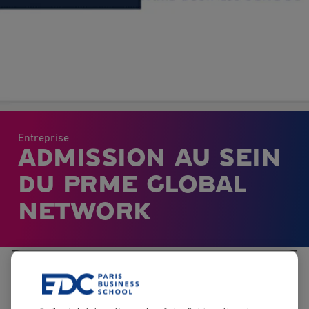
Entreprise
ADMISSION AU SEIN
DU PRME GLOBAL
NETWORK
Accueil
Nos actualités
ADMISSION AU SEIN DU PRME GLOBAL NETWOR