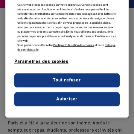
Ce site web stocke les cookies sur votre ordinateur. Certains cookies sont
nécessaires au bon fonctionnement du site, et d’autres nous permettent de
collecter des informations sur la manière dont vous interagissez avec notre site
Accueil
Nos actualités
65ÈME GALA EDC : THE GREATEST CIRCUS – REVI
web, afin d’améliorer et de personnaliser votre expérience de navigation. Nous
utilisons également des cookies afin de vous proposer de la publicité ciblée,
ainsi que pour vous permettre de partager du contenu sur les réseaux sociaux
ou plateformes présents sur notre site. Enfin, nous utilisons des cookies, émis
par nous ou par nos prestataires afin d’analyser et de mesurer l’audience sur ce
site web.
Vous pouvez consulter notre
Politique d'utilisation des cookies
et notre
Politique
de confidentialité
.
Publicado:
30/04/2019
|
Actualizado:
23/09/2024
Paramètres des cookies
Le Gala 2019 sous le thème de The Greatest Circus.
Tout refuser
C’est une tradition, même plus, une institution ! Le Gala
EDC Paris Business School est organisé dans des lieux à
Autoriser
chaque fois différents mais tous aussi prestigieux les
uns que les autres.
Cette année, le Gala s’est tenu à la SALLE WAGRAM à
Paris et a été à la hauteur de son thème. Après le
somptueux repas, étudiants, professeurs et invités ont