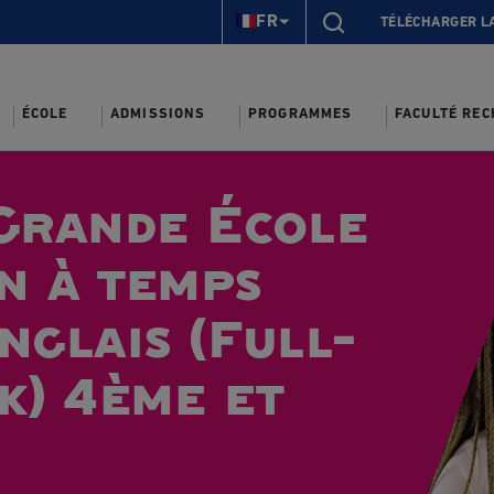
FR
TÉLÉCHARGER L
ÉCOLE
ADMISSIONS
PROGRAMMES
FACULTÉ RE
Grande École
on à temps
nglais (Full-
k) 4ème et