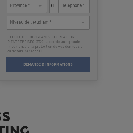
Téléphone
Province *
(1)
Niveau
de
l'étudiant
L'ECOLE DES DIRIGEANTS ET CREATEURS
D'ENTREPRISES (EDC), accorde une grande
importance à la protection de vos données à
caractère personnel.
Par suite,L'ECOLE DES DIRIGEANTS ET
CREATEURS D'ENTREPRISES (EDC) vous
informe qu’elle traitera vos données à
caractère personnel en vue de vous contacter
et vous informer du programme choisi lors
des deux prochaines rentrées. Après cette
période-là où dès que les informations
demandées vous seront fournies, vos données
seront supprimées.
Conformément à la loi Informatique et Libertés
du 6 janvier 1978 modifiée et au Règlement
SS
(UE) 2016/679 relatif à la protection des
données à caractère personnel, vous disposez
des droits suivants sur vos données: droit
TING
d’accès, droit de rectification, droit à