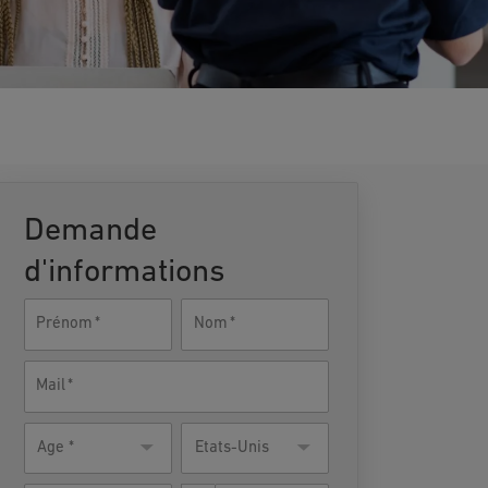
track) 4ème et 5ème année
Demande
d'informations
Prénom
Nom
Mail
Âge
Pays de
États-Unis
résidence