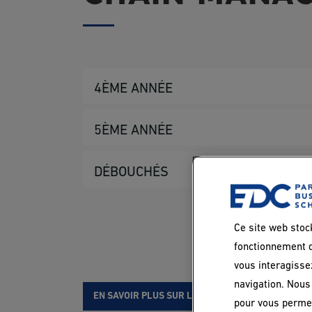
4ÈME ANNÉE
5ÈME ANNÉE
SEMESTRE 7
DÉBOUCHÉS
Strategic Management
SEMESTRE 9
Entrepreneurial Ecosystem
Strategic Supply Chain Management
SEMESTRE 9
Ce site web stoc
Corporate Finance
fonctionnement d
Logistics and Transportation Managem
Supply chain & sustainability manager
vous interagisse
Sustainable Management
navigation. Nous 
Global Value Chains and International 
Supply chain & procurement manager
EN SAVOIR PLUS SUR LE PROGRAMME
pour vous permet
Project Management and Management o