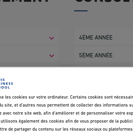
4ÈME ANNÉE
5ÈME ANNÉE
SEMESTRE 7
DÉBOUCHÉS
Strategic Manageme
SEMESTRE 9
Entrepreneurial Ec
Consultant in strate
Advanced Financial 
ke les cookies sur votre ordinateur. Certains cookies sont nécessai
Corporate Finance
u site, et d’autres nous permettent de collecter des informations s
Consultant in mana
ent
Advanced Strategy &
z avec notre site web, afin d’améliorer et de personnaliser votre ex
Sustainable Manage
Consultant in Infor
utilisons également des cookies afin de vous proposer de la publicit
Supply Networks
IT Strategy
EN SAVOIR PLUS SUR LE PR
tre de partager du contenu sur les réseaux sociaux ou plateformes
f Information Systems
Project Management