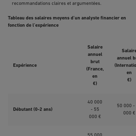
recommandations claires et argumentées.
Tableau des salaires moyens d’un analyste financier en
fonction de l’expérience
Salaire
Salair
annuel
annuel b
brut
Expérience
(Internati
(France,
en
en
€)
€)
40 000
50 000 -
Débutant (0-2 ans)
- 55
000 €
000 €
55 000