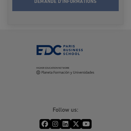
informe qu’elle traitera vos données à
caractère personnel en vue de vous contacter
et vous informer du programme choisi lors
des deux prochaines rentrées. Après cette
période-là où dès que les informations
demandées vous seront fournies, vos données
seront supprimées.
Conformément à la loi Informatique et Libertés
du 6 janvier 1978 modifiée et au Règlement
(UE) 2016/679 relatif à la protection des
données à caractère personnel, vous disposez
des droits suivants sur vos données: droit
d’accès, droit de rectification, droit à
l’effacement (droit à l’oubli), droit d’opposition,
droit à la limitation du traitement, droit à la
portabilité. Vous pouvez également définir des
Follow us:
directives relatives à la conservation, à
l'effacement et à la communication de vos
données à caractère personnel après votre
décès. En cas de manquement aux dispositions