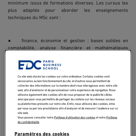
minimum issus de formations diverses. Les cursus les
plus adaptés pour aborder les enseignements
techniques du MSc sont :
● finance, économie et gestion : bases solides en
comptabilité, analyse financière et mathématiques
appliquées, un socle qui facilite l'entrée directe dans les
modules avancés du programme ;
● ingénierie et sciences appliquées : rigueur
quantitative, maîtrise des outils de modélisation et
Ce site web stocke les cookies sur votre ordinateur. Certains cookies sont
nécessaires au bon fonctionnement du site, et d’autres nous permettent de
habitude des environnements techniques, des atouts
collecter des informations sur la manière dont vous interagissez avec notre site
web, afin d’améliorer et de personnaliser votre expérience de navigation. Nous
particulièrement valorisés dans les modules de
utilisons également des cookies afin de vous proposer de la publicité ciblée,
mathématiques financières et d'économétrie ;
ainsi que pour vous permettre de partager du contenu sur les réseaux sociaux
ou plateformes présents sur notre site. Enfin, nous utilisons des cookies, émis
● commerce et management : culture business,
par nous ou par nos prestataires afin d’analyser et de mesurer l’audience sur ce
compréhension des enjeux organisationnels et sens de
site web.
Vous pouvez consulter notre
Politique d'utilisation des cookies
et notre
Politique
la décision, des profils qui apportent une vision
de confidentialité
.
opérationnelle utile dans les travaux de groupe.
Paramètres des cookies