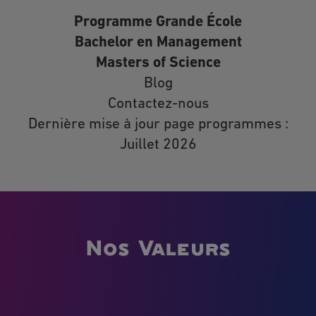
ci-dessus, vous avez le droit d’introduire une
Programme Grande École
réclamation auprès de la CNIL.
Pour exercer vos droits, merci d’adresser
Bachelor en Management
votre courrier RAR à l’adresse suivante
Masters of Science
Planeta Formation France, 74/80 rue Roque de
Blog
Fillol, 92800 Puteaux ou à l’adresse
électronique suivante
Contactez-nous
rgpd@planetaformation.fr
.
Dernière mise à jour page programmes :
Juillet 2026
Nos Valeurs