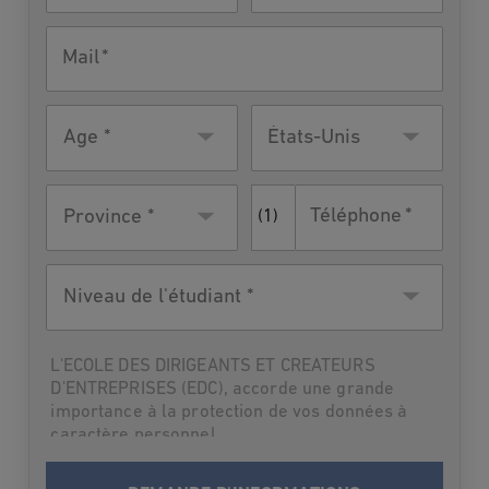
Mail
Âge
Pays de
États-Unis
résidence
Téléphone
Province *
(1)
Niveau
de
l'étudiant
L'ECOLE DES DIRIGEANTS ET CREATEURS
D'ENTREPRISES (EDC), accorde une grande
importance à la protection de vos données à
caractère personnel.
Par suite,L'ECOLE DES DIRIGEANTS ET
CREATEURS D'ENTREPRISES (EDC) vous