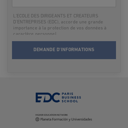
de
l'étudiant
L'ECOLE DES DIRIGEANTS ET CREATEURS
D'ENTREPRISES (EDC), accorde une grande
importance à la protection de vos données à
caractère personnel.
Par suite,L'ECOLE DES DIRIGEANTS ET
CREATEURS D'ENTREPRISES (EDC) vous
informe qu’elle traitera vos données à
caractère personnel en vue de vous contacter
et vous informer du programme choisi lors
des deux prochaines rentrées. Après cette
période-là où dès que les informations
demandées vous seront fournies, vos données
seront supprimées.
Conformément à la loi Informatique et Libertés
du 6 janvier 1978 modifiée et au Règlement
(UE) 2016/679 relatif à la protection des
données à caractère personnel, vous disposez
des droits suivants sur vos données: droit