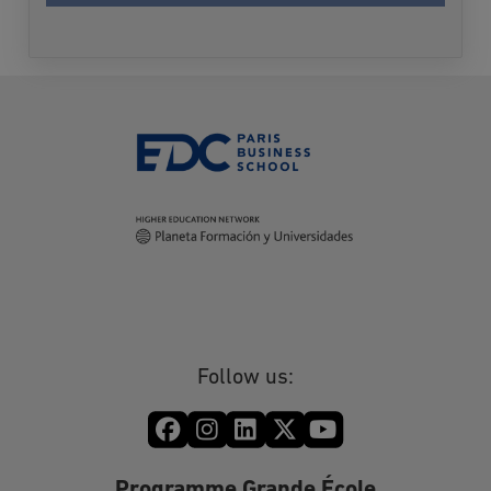
caractère personnel en vue de vous contacter
et vous informer du programme choisi lors
des deux prochaines rentrées. Après cette
période-là où dès que les informations
demandées vous seront fournies, vos données
seront supprimées.
Conformément à la loi Informatique et Libertés
du 6 janvier 1978 modifiée et au Règlement
(UE) 2016/679 relatif à la protection des
données à caractère personnel, vous disposez
des droits suivants sur vos données: droit
d’accès, droit de rectification, droit à
l’effacement (droit à l’oubli), droit d’opposition,
droit à la limitation du traitement, droit à la
portabilité. Vous pouvez également définir des
Follow us:
directives relatives à la conservation, à
l'effacement et à la communication de vos
données à caractère personnel après votre
décès. En cas de manquement aux dispositions
ci-dessus, vous avez le droit d’introduire une
Programme Grande École