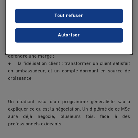
terrain :
Tout refuser
● la prospection : construire une cible, rédiger un
message qui accroche, gérer les relances sans lasser ;
Autoriser
● la négociation : maîtriser les techniques de vente
complexe, gérer la pression des grands comptes et
défendre une marge ;
● la fidélisation client : transformer un client satisfait
en ambassadeur, et un compte dormant en source de
croissance.
Un étudiant issu d'un programme généraliste saura
expliquer ce qu'est la négociation. Un diplômé de ce MSc
aura déjà négocié, plusieurs fois, face à des
professionnels exigeants.