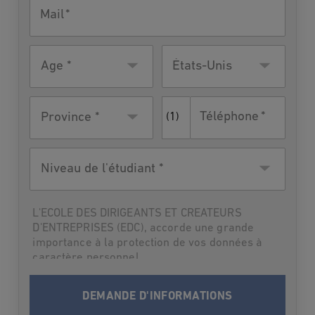
Mail
Âge
Pays de
États-Unis
résidence
Téléphone
Province *
(1)
Niveau
de
l'étudiant
L'ECOLE DES DIRIGEANTS ET CREATEURS
D'ENTREPRISES (EDC), accorde une grande
importance à la protection de vos données à
caractère personnel.
Par suite,L'ECOLE DES DIRIGEANTS ET
CREATEURS D'ENTREPRISES (EDC) vous
informe qu’elle traitera vos données à