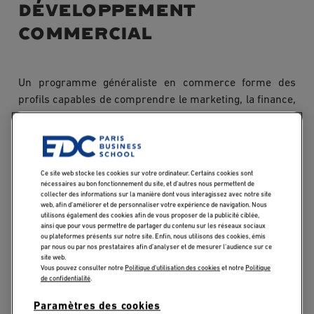
développement
commercial
Un programme généraliste en commerce forme des
profils capables de comprendre le marketing, la finance,
les ressources humaines et la stratégie. C'est utile, mais
ce n'est pas ce que cherchent les recruteurs qui ont
besoin de quelqu'un capable de décrocher son
téléphone, qualifier un prospect et conclure un contrat
Ce site web stocke les cookies sur votre ordinateur. Certains cookies sont
dès le premier mois.
nécessaires au bon fonctionnement du site, et d’autres nous permettent de
collecter des informations sur la manière dont vous interagissez avec notre site
web, afin d’améliorer et de personnaliser votre expérience de navigation. Nous
utilisons également des cookies afin de vous proposer de la publicité ciblée,
ainsi que pour vous permettre de partager du contenu sur les réseaux sociaux
La différenciation programmes MSc du Business
ou plateformes présents sur notre site. Enfin, nous utilisons des cookies, émis
par nous ou par nos prestataires afin d’analyser et de mesurer l’audience sur ce
Development tient précisément là : chaque module
site web.
Vous pouvez consulter notre
Politique d'utilisation des cookies
et notre
Politique
tourne autour de la performance commerciale concrète.
de confidentialité
.
Les compétences commerciales travaillées en
profondeur sont celles qui font la différence sur le
Paramètres des cookies