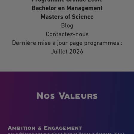
réclamation auprès de la CNIL.
Pour exercer vos droits, merci d’adresser
Bachelor en Management
votre courrier RAR à l’adresse suivante
Masters of Science
Planeta Formation France, 74/80 rue Roque de
Blog
Fillol, 92800 Puteaux ou à l’adresse
électronique suivante
Contactez-nous
rgpd@planetaformation.fr
.
Dernière mise à jour page programmes :
Juillet 2026
Nos Valeurs
Ambition & Engagement