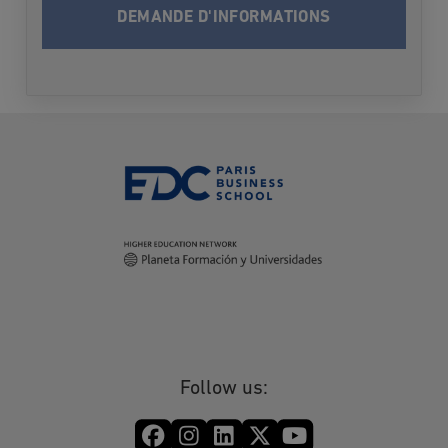
CREATEURS D'ENTREPRISES (EDC) vous
informe qu’elle traitera vos données à
caractère personnel en vue de vous contacter
et vous informer du programme choisi lors
des deux prochaines rentrées. Après cette
période-là où dès que les informations
demandées vous seront fournies, vos données
seront supprimées.
Conformément à la loi Informatique et Libertés
du 6 janvier 1978 modifiée et au Règlement
(UE) 2016/679 relatif à la protection des
données à caractère personnel, vous disposez
des droits suivants sur vos données: droit
d’accès, droit de rectification, droit à
l’effacement (droit à l’oubli), droit d’opposition,
droit à la limitation du traitement, droit à la
portabilité. Vous pouvez également définir des
Follow us:
directives relatives à la conservation, à
l'effacement et à la communication de vos
données à caractère personnel après votre