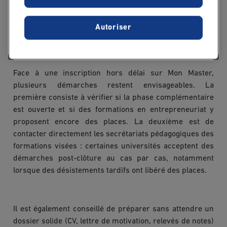
Que faire si vous avez
manqué la date limite
Autoriser
sur Mon Master ?
Face à une inscription hors délai sur Mon Master,
plusieurs démarches restent envisageables. La
première consiste à vérifier si la phase complémentaire
est ouverte et si des formations en entrepreneuriat y
proposent encore des places. La deuxième est de
contacter directement les secrétariats pédagogiques des
formations visées : certaines universités acceptent des
démarches post-clôture au cas par cas, notamment
lorsque des désistements tardifs ont libéré des places.
Il est également conseillé de préparer sans attendre un
dossier solide (CV, lettre de motivation, relevés de notes)