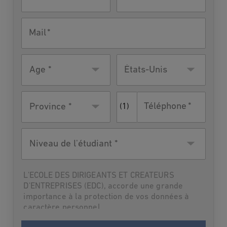
Mail
Âge
Pays de
États-Unis
résidence
Téléphone
Province *
(1)
Niveau
de
l'étudiant
L'ECOLE DES DIRIGEANTS ET CREATEURS
D'ENTREPRISES (EDC), accorde une grande
importance à la protection de vos données à
caractère personnel.
Par suite,L'ECOLE DES DIRIGEANTS ET