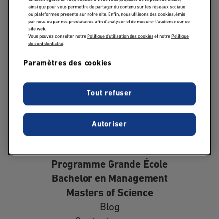
utilisons également des cookies afin de vous proposer de la publicité ciblée,
ainsi que pour vous permettre de partager du contenu sur les réseaux sociaux
ou plateformes présents sur notre site. Enfin, nous utilisons des cookies, émis
par nous ou par nos prestataires afin d’analyser et de mesurer l’audience sur ce
site web.
Vous pouvez consulter notre
Politique d'utilisation des cookies
et notre
Politique
de confidentialité
.
Paramètres des cookies
Tout refuser
Follow us:
Autoriser
Programme Grande École
Bachelor en Management
Masters of Science
Blog