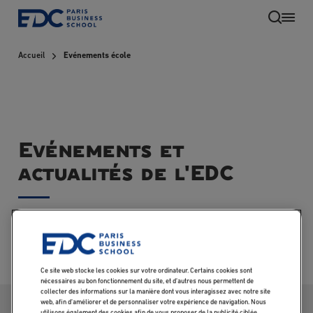
Aller
au
contenu
Accueil
Evénements école
principal
Evénements et
actualités de l'EDC
Aucun événement
Ce site web stocke les cookies sur votre ordinateur. Certains cookies sont
nécessaires au bon fonctionnement du site, et d’autres nous permettent de
collecter des informations sur la manière dont vous interagissez avec notre site
web, afin d’améliorer et de personnaliser votre expérience de navigation. Nous