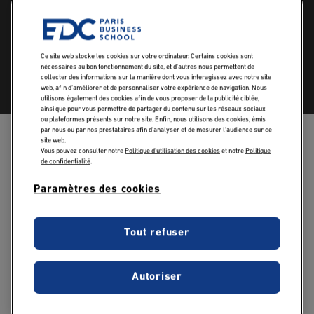
entreprenants et capables de concevoir et de mettre en
œuvre des stratégies innovantes afin d'accroître les
performances sociétales et économiques des
Ce site web stocke les cookies sur votre ordinateur. Certains cookies sont
organisations.
nécessaires au bon fonctionnement du site, et d’autres nous permettent de
collecter des informations sur la manière dont vous interagissez avec notre site
web, afin d’améliorer et de personnaliser votre expérience de navigation. Nous
utilisons également des cookies afin de vous proposer de la publicité ciblée,
ainsi que pour vous permettre de partager du contenu sur les réseaux sociaux
ou plateformes présents sur notre site. Enfin, nous utilisons des cookies, émis
par nous ou par nos prestataires afin d’analyser et de mesurer l’audience sur ce
site web.
Vous pouvez consulter notre
Politique d'utilisation des cookies
et notre
Politique
de confidentialité
.
Paramètres des cookies
Télécharger le PDF taxe d'apprentissage
Tout refuser
Autoriser