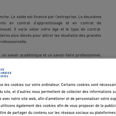
anche. Le solde est financé par l’entreprise. Le deuxième
ants en contrat d’apprentissage et en contrat de
nsuel. Il varie selon votre âge et le type de contrat.
aires plus élevés pour attirer les étudiants des grandes
professionnelle.
rt un savoir académique et un savoir-faire professionnel.
ra d’une expérience professionnelle riche qui permettra
nts en alternance est embauchée dans l’entreprise où il
ke les cookies sur votre ordinateur. Certains cookies sont nécessai
e choisir pour
u site, et d’autres nous permettent de collecter des informations s
z avec notre site web, afin d’améliorer et de personnaliser votre ex
a formation en
utilisons également des cookies afin de vous proposer de la publicit
tre de partager du contenu sur les réseaux sociaux ou plateformes