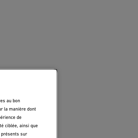
res au bon
ur la manière dont
périence de
é ciblée, ainsi que
 présents sur