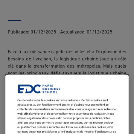
Publicado:
01/12/2025
|
Actualizado:
01/12/2025
Face à la croissance rapide des villes et à l'explosion des
besoins de livraison, la logistique urbaine joue un rôle
clé dans la transformation des métropoles. Mais quels
sont les principaux défis auxquels la logistique urbaine
sera confrontée à l'avenir ?
Qu'est-ce que la
Ce site web stocke les cookies sur votre ordinateur. Certains cookies sont
nécessaires au bon fonctionnement du site, et d’autres nous permettent de
logistique urbaine ?
collecter des informations sur la manière dont vous interagissez avec notre site
web, afin d’améliorer et de personnaliser votre expérience de navigation. Nous
utilisons également des cookies afin de vous proposer de la publicité ciblée,
ainsi que pour vous permettre de partager du contenu sur les réseaux sociaux
La logistique urbaine désigne l’ensemble des activités
ou plateformes présents sur notre site. Enfin, nous utilisons des cookies, émis
visant à organiser le transport, le stockage et la
par nous ou par nos prestataires afin d’analyser et de mesurer l’audience sur ce