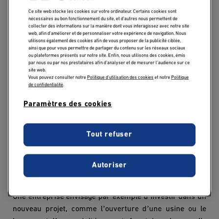
Découvrez notre
Master Finance d'Entreprise
!
Ce site web stocke les cookies sur votre ordinateur. Certains cookies sont
nécessaires au bon fonctionnement du site, et d’autres nous permettent de
collecter des informations sur la manière dont vous interagissez avec notre site
web, afin d’améliorer et de personnaliser votre expérience de navigation. Nous
LA FISCALITÉ : UN
utilisons également des cookies afin de vous proposer de la publicité ciblée,
ainsi que pour vous permettre de partager du contenu sur les réseaux sociaux
LEVIER MAJEUR DANS
ou plateformes présents sur notre site. Enfin, nous utilisons des cookies, émis
par nous ou par nos prestataires afin d’analyser et de mesurer l’audience sur ce
LA GESTION DES
site web.
Vous pouvez consulter notre
Politique d'utilisation des cookies
et notre
Politique
ENTREPRISES
de confidentialité
.
Paramètres des cookies
On pense souvent à la fiscalité comme à une contrainte,
une obligation à laquelle aucune entreprise n’échappe.
Tout refuser
Pourtant, elle joue un rôle bien plus complexe. En réalité
,
la fiscalit
é influence profondément les
décisions
stratégiques et financi
è
res des entreprises
, parfois de
Autoriser
mani
è
re subtile, parfois de façon tr
è
s directe.
’
Une entreprise envisage par exemple d
investir dans un
’
’
nouveau projet, comme l
ouverture d
une usine ou le