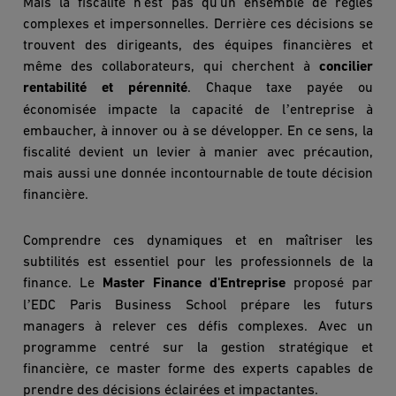
Mais
la fiscalit
é n'est pas qu'un ensemble de r
è
gles
complexes et impersonnelles. Derri
è
re ces décisions se
trouvent des dirigeants, des équipes financi
è
res et
même des collaborateurs, qui cherchent à
concilier
rentabilité
et p
é
rennit
é
. Chaque taxe payée ou
’
é
conomis
ée impacte la capacité de l
entreprise à
embaucher, à innover ou à se développer. En ce sens, la
fiscalité devient un levier à manier avec précaution,
mais aussi une donnée incontournable de toute décision
financi
ère.
Comprendre ces dynamiques et en maîtriser les
subtilités est essentiel pour les professionnels de la
finance. Le
Master Finance d'Entreprise
proposé par
’
l
EDC Paris Business School pr
épare les futurs
managers à relever ces défis complexes. Avec un
programme centré sur la gestion stratégique et
financi
è
re, ce master forme des experts capables de
prendre des décisions éclairées et impactantes.