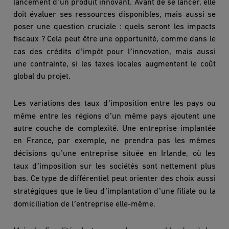
’
lancement d
un produit innovant. Avant de se lancer, elle
doit évaluer ses ressources disponibles, mais aussi se
poser une question cruciale : quels seront les impacts
fiscaux ? Cela peut être une opportunité, comme dans le
’
’
cas des crédits d
impôt pour l
innovation, mais aussi
une contrainte, si les taxes locales augmentent le coût
global du projet.
’
Les variations des taux d
imposition entre les pays ou
’
même entre les régions d
un même pays ajoutent une
autre couche de complexité. Une entreprise implantée
en France, par exemple, ne prendra pas les mêmes
’
décisions qu
une entreprise situé
e en Irlande, o
ù
les
’
taux d
imposition sur les sociétés sont nettement plus
bas. Ce type de différentiel peut orienter des choix aussi
’
’
stratégiques que le lieu d
implantation d
une filiale ou la
’
domiciliation de l
entreprise elle-mê
me.