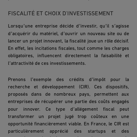
FISCALITÉ ET CHOIX D'INVESTISSEMENT
’
’
’
’
Lorsqu
une entreprise dé
cide d
investir, qu
il s
agisse
’
’
d
acqu
érir du maté
riel, d
ouvrir un nouveau site ou de
lancer un projet innovant, la fiscalité joue un rôle décisif.
En effet, les incitations fiscales, tout comme les charges
obligatoires, influencent directement la faisabilité et
’
l
attractivit
é de ces investissements.
’
’
Prenons l
exemple des crédits d
impôt pour la
recherche et développement (CIR). Ces dispositifs,
proposés dans de nombreux pays, permettent aux
entreprises de ré
cup
érer une partie des coûts engagés
’
pour innover. Ce type d
allégement fiscal peut
transformer un projet jugé trop coûteux en une
opportunité financi
è
rement viable. En France, le CIR est
particuli
è
rement apprécié des startups et des