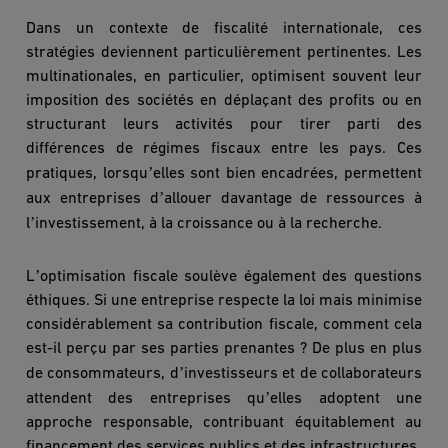
Dans un contexte de fiscalité internationale, ces
stratégies deviennent particuli
è
rement pertinentes. Les
multinationales, en particulier, optimisent souvent leur
imposition des société
s en d
éplaçant des profits ou en
structurant leurs activités pour tirer parti des
différences de régimes fiscaux entre les pays. Ces
’
pratiques, lorsqu
elles sont bien encadrées, permettent
’
aux entreprises d
allouer davantage de ressources à
’
l
investissement, à la croissance ou à la recherche.
’
L
optimisation fiscale soul
è
ve
également des questions
éthiques. Si une entreprise respecte la loi mais minimise
considérablement sa contribution fiscale, comment cela
est-il perçu par ses parties prenantes ? De plus en plus
’
de consommateurs, d
investisseurs et de collaborateurs
’
attendent des entreprises qu
elles adoptent une
approche responsable, contribuant équitablement au
financement des services publics et des infrastructures.