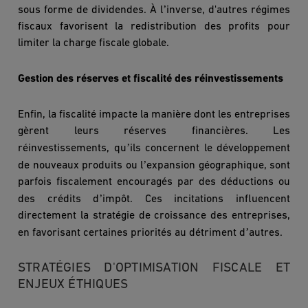
’
sous forme de dividendes. À l
inverse, d'autres régimes
fiscaux favorisent la redistribution des profits pour
limiter la charge fiscale globale.
Gestion des réserves et fiscalité des réinvestissements
Enfin, la fiscalité impacte la mani
è
re dont les entreprises
g
è
rent leurs ré
serves financi
è
res. Les
’
réinvestissements, qu
ils concernent le développement
’
de nouveaux produits ou l
expansion g
éographique, sont
parfois fiscalement encouragés par des déductions ou
’
des crédits d
impôt. Ces incitations influencent
directement la stratégie de croissance des entreprises,
’
en favorisant certaines priorités au détriment d
autres.
STRATÉGIES D'OPTIMISATION FISCALE ET
ENJEUX ÉTHIQUES