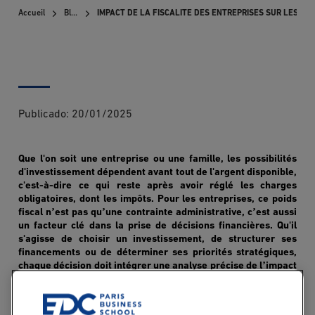
Accueil
Blog
IMPACT DE LA FISCALITE DES ENTREPRISES SUR LES DE
Publicado:
20/01/2025
Que l'on soit une entreprise ou une famille, les possibilités
d'investissement dépendent avant tout de l'argent disponible,
c'est-à-dire ce qui reste apr
è
s avoir ré
gl
é les charges
obligatoires, dont les impôts. Pour les entreprises, ce poids
’
’
’
fiscal n
est pas qu
une contrainte administrative, c
est aussi
un facteur clé dans la prise de décisions financi
è
res. Qu'il
s'agisse de choisir un investissement, de structurer ses
financements ou de déterminer ses priorité
s strat
égiques,
’
chaque décision doit intégrer une analyse précise de l
impact
fiscal. Cet article explore les diffé
rentes fa
çons dont la
fiscalité influence les décisions financi
è
res des entreprises.