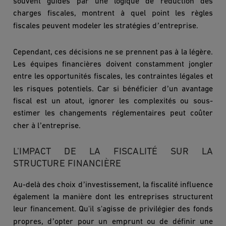
souvent guidés par une logique de réduction des
charges fiscales, montrent à quel point les r
è
gles
’
fiscales peuvent modeler les stratégies d
entreprise.
Cependant, ces décisions ne se prennent pas à la lég
è
re.
Les équipes financi
è
res doivent constamment jongler
entre les opportunités fiscales, les contraintes légales et
’
les risques potentiels. Car si bénéficier d
un avantage
fiscal est un atout, ignorer les complexités ou sous-
estimer les changements réglementaires peut coûter
’
cher à l
entreprise.
L'IMPACT DE LA FISCALITÉ SUR LA
STRUCTURE FINANCIÈRE
’
Au-delà des choix d
investissement, la fiscalité influence
également la mani
è
re dont les entreprises structurent
leur financement. Qu'il s'agisse de privilégier des fonds
’
propres, d
opter pour un emprunt ou de définir une