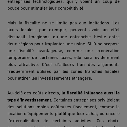
entreprises technologiques, qui y voient un coup de
pouce pour stimuler leur compé
titivit
é.
Mais la fiscalité ne se limite pas aux incitations. Les
taxes locales, par exemple, peuvent avoir un effet
’
dissuasif. Imaginons qu
une entreprise hésite entre
’
deux régions pour implanter une usine. Si l
une propose
une fiscalité avantageuse, comme une exonération
temporaire de certaines taxes, elle sera évidemment
’
’
’
plus attractive. C
est d
ailleurs l
un des arguments
fréquemment utilisés par les zones franches fiscales
pour attirer les investissements étrangers.
Au-delà des coû
ts directs,
la fiscalit
é influence aussi le
’
type d
investissement
. Certaines entreprises privilégient
des solutions moins coûteuses fiscalement, comme la
location d’équipements plutôt que leur achat, ou encore
’
l
externalisation de certaines activités. Ces choix,