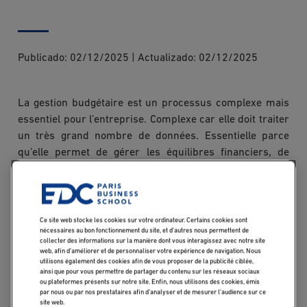
Publicado:
02/12/2025
|
Actualizado:
02/12/2025
La gestion budgétaire est un processus complexe mais
essentiel pour l’entreprise. Complexe car elle doit traiter
un très grand nombre de données. Essentielle parce
qu’elle permet de gérer les équilibres financiers, de
piloter la performance et d’identifier des opportunités de
croissance. Voyons quelles méthodes de gestion
budgétaire adopter pour maximiser vos chances de
succès.
Ce site web stocke les cookies sur votre ordinateur. Certains cookies sont
nécessaires au bon fonctionnement du site, et d’autres nous permettent de
collecter des informations sur la manière dont vous interagissez avec notre site
web, afin d’améliorer et de personnaliser votre expérience de navigation. Nous
Qu'est-ce que la
utilisons également des cookies afin de vous proposer de la publicité ciblée,
ainsi que pour vous permettre de partager du contenu sur les réseaux sociaux
gestion budgétaire ?
ou plateformes présents sur notre site. Enfin, nous utilisons des cookies, émis
par nous ou par nos prestataires afin d’analyser et de mesurer l’audience sur ce
site web.