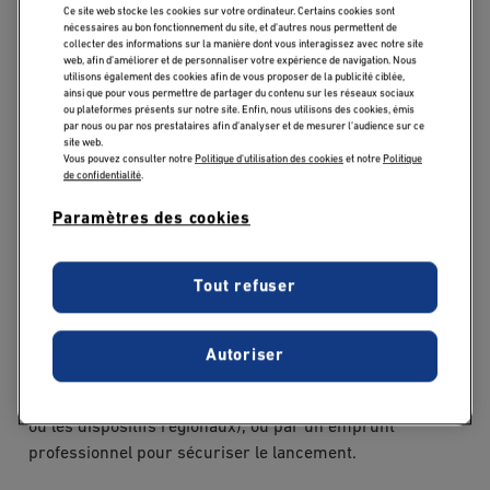
signifie mobiliser ses ressources personnelles :
Ce site web stocke les cookies sur votre ordinateur. Certains cookies sont
épargne, indemnités de départ, participation, soutien
nécessaires au bon fonctionnement du site, et d’autres nous permettent de
collecter des informations sur la manière dont vous interagissez avec notre site
familial ou encore vente d’un bien pour récupérer du
web, afin d’améliorer et de personnaliser votre expérience de navigation. Nous
utilisons également des cookies afin de vous proposer de la publicité ciblée,
capital. Ce choix présente plusieurs avantages. Il permet
ainsi que pour vous permettre de partager du contenu sur les réseaux sociaux
d’éviter l’endettement, de conserver le contrôle total de
ou plateformes présents sur notre site. Enfin, nous utilisons des cookies, émis
par nous ou par nos prestataires afin d’analyser et de mesurer l’audience sur ce
son activité et d’avancer plus vite dans les premières
site web.
étapes de la création. Il peut aussi rassurer certains
Vous pouvez consulter notre
Politique d'utilisation des cookies
et notre
Politique
de confidentialité
.
partenaires, qui y voient une forme d’engagement fort de
la part du porteur de projet.
Paramètres des cookies
Mais l’autofinancement a ses limites. Le budget
Tout refuser
disponible est souvent restreint, ce qui peut freiner le
développement de l’activité ou empêcher d’investir dans
des outils essentiels. C’est pourquoi il est souvent
Autoriser
complété, dès que possible, par des aides financières
publiques (comme les subventions de Bpifrance, l’ACRE
ou les dispositifs régionaux), ou par un emprunt
professionnel pour sécuriser le lancement.