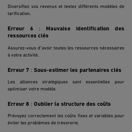
Diversifiez vos revenus et testez diffé
rents mod
è
les de
tarification.
Erreur 6
:
Mauvaise identification des
ressources clés
’
Assurez-vous d
avoir toutes les ressources nécessaires
à votre activité.
Erreur 7
:
Sous-estimer les partenaires clés
Les alliances stratégiques sont essentielles pour
optimiser votre mod
èle.
Erreur 8
:
Oublier la structure des coûts
Prévoyez correctement les coûts fixes et variables pour
éviter les probl
è
mes de tré
sorerie.