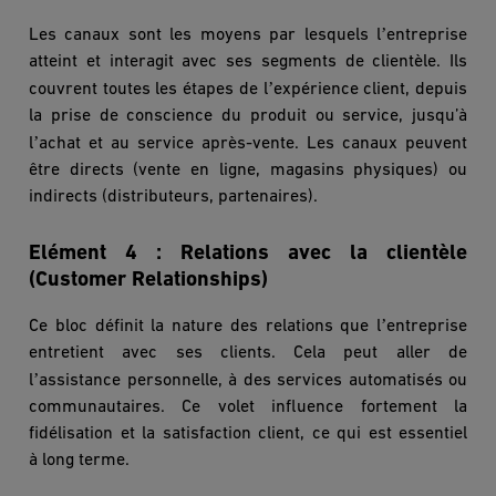
’
Les canaux sont les moyens par lesquels l
entreprise
atteint et interagit avec ses segments de client
è
le. Ils
’
couvrent toutes les étapes de l
exp
érience client, depuis
la prise de conscience du produit ou service, jusqu’à
’
l
achat et au service apr
è
s-vente. Les canaux peuvent
être directs (vente en ligne, magasins physiques) ou
indirects (distributeurs, partenaires).
Elément 4 : Relations avec la client
è
le
(Customer Relationships)
’
Ce bloc définit la nature des relations que l
entreprise
entretient avec ses clients. Cela peut aller de
’
l
assistance personnelle, à des services automatisés ou
communautaires. Ce volet influence fortement la
fidélisation et la satisfaction client, ce qui est essentiel
à
long terme.