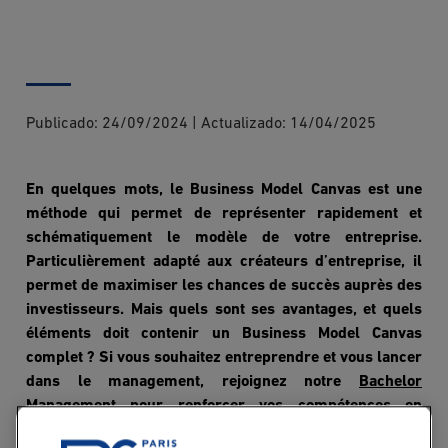
Publicado:
24/09/2024
|
Actualizado:
14/04/2025
En quelques mots, le Business Model Canvas est une
méthode qui permet de représenter rapidement et
schématiquement le modèle de votre entreprise.
Particulièrement adapté aux créateurs d’entreprise, il
permet de maximiser les chances de succès auprès des
investisseurs. Mais quels sont ses avantages, et quels
éléments doit contenir un Business Model Canvas
complet ? Si vous souhaitez entreprendre et vous lancer
dans le
management
, rejoignez notre
Bachelor
Management
pour renforcer vos compétences en
gestion et mettre toutes les chances de votre côté.