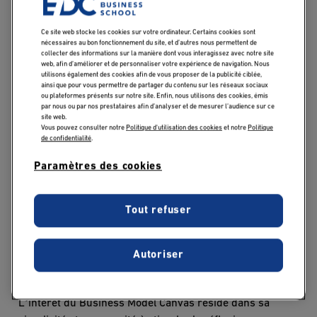
Qu'est-ce qu'un
Ce site web stocke les cookies sur votre ordinateur. Certains cookies sont
nécessaires au bon fonctionnement du site, et d’autres nous permettent de
Business model Canvas
collecter des informations sur la manière dont vous interagissez avec notre site
web, afin d’améliorer et de personnaliser votre expérience de navigation. Nous
(BMC) ?
utilisons également des cookies afin de vous proposer de la publicité ciblée,
ainsi que pour vous permettre de partager du contenu sur les réseaux sociaux
ou plateformes présents sur notre site. Enfin, nous utilisons des cookies, émis
par nous ou par nos prestataires afin d’analyser et de mesurer l’audience sur ce
Le Business Model Canvas (BMC
)
est un outil visuel et
site web.
Vous pouvez consulter notre
Politique d'utilisation des cookies
et notre
Politique
stratégique qui permet de décrire, concevoir et analyser
de confidentialité
.
un mod
è
le économique de mani
è
re simple et intuitive.
Cet outil est particuli
è
rement apprécié des
Paramètres des cookies
entrepreneurs, des start-ups et des entreprises qui
’
cherchent à dé
finir ou
à repenser leur mod
è
le d
affaires.
Tout refuser
En utilisant un seul
tableau de bord
divisé en neuf blocs,
le BMC offre une vue d'ensemble du fonctionnement
d'une entreprise, en se concentrant à la fois sur les
Autoriser
aspects internes et externes de celle-ci.
’
L
intérêt du Business Model Canvas réside dans sa