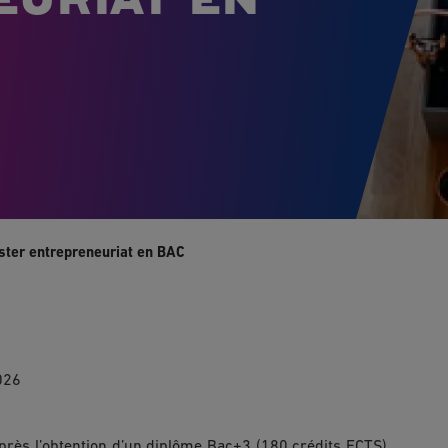
ter entrepreneuriat en BAC+3 ?
026
près l’obtention d’un diplôme Bac+3 (180 crédits ECTS).