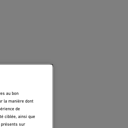
res au bon
ur la manière dont
périence de
é ciblée, ainsi que
 présents sur