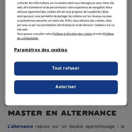
collecter des informations sur la manière dont vous interagissez avec notre site
web, afin d’améliorer et de personnaliser votre expérience de navigation. Nous
utilisons également des cookies afin de vous proposer de la publicité ciblée,
ainsi que pour vous permettre de partager du contenu sur les réseaux sociaux
ou plateformes présents sur notre site. Enfin, nous utilisons des cookies, émis
par nous ou par nos prestataires afin d’analyser et de mesurer l’audience sur ce
site web.
Vous pouvez consulter notre
Politique d'utilisation des cookies
et notre
Politique
Publicado:
06/03/2026
|
Actualizado:
06/03/2026
de confidentialité
.
Paramètres des cookies
Les étudiants intégrant la
4ᵉ année d’un Programme
Grande École
peuvent opter pour une formation en
Tout refuser
alternance ou un parcours international. Chacun de ces
choix présente des avantages spécifiques, tant sur le
plan professionnel qu’académique.
Autoriser
Les avantages du
master en alternance
L’alternance
repose sur un double apprentissage : la