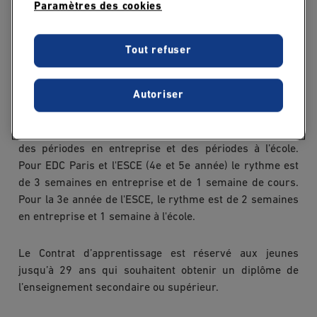
Paramètres des cookies
Accessible avec le programme grande école, l’alternance
est disponible à partir de la 3e ou 4e année de la
Tout refuser
formation. Une formation en alternance offre de
nombreux avantages :
Autoriser
L’étudiant bénéficie d’un rythme spécifique, combinant
des périodes en entreprise et des périodes à l’école.
Pour EDC Paris et l'ESCE (4e et 5e année) le rythme est
de 3 semaines en entreprise et de 1 semaine de cours.
Pour la 3e année de l'ESCE, le rythme est de 2 semaines
en entreprise et 1 semaine à l'école.
Le Contrat d’apprentissage est réservé aux jeunes
jusqu’à 29 ans qui souhaitent obtenir un diplôme de
l’enseignement secondaire ou supérieur.