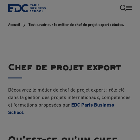
Aller
au
contenu
Accueil
Tout savoir sur le métier de chef de projet export : études, salaire
principal
Chef de projet export
Découvrez le métier de chef de projet export : rôle clé
dans la gestion des projets internationaux, compétences
et formations proposées par
EDC Paris Business
School.
Qu’est-ce qu’un chef