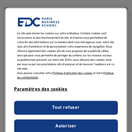
Quelles sont les
missions d’un chef de
Ce site web stocke les cookies sur votre ordinateur. Certains cookies sont
projet export ?
nécessaires au bon fonctionnement du site, et d’autres nous permettent de
collecter des informations sur la manière dont vous interagissez avec notre site
web, afin d’améliorer et de personnaliser votre expérience de navigation. Nous
utilisons également des cookies afin de vous proposer de la publicité ciblée,
Gestion des projets à l’international
ainsi que pour vous permettre de partager du contenu sur les réseaux sociaux
ou plateformes présents sur notre site. Enfin, nous utilisons des cookies, émis
par nous ou par nos prestataires afin d’analyser et de mesurer l’audience sur ce
Celle-ci repose sur une coordination rigoureuse des
site web.
opérations dans un environnement multiculturel et
Vous pouvez consulter notre
Politique d'utilisation des cookies
et notre
Politique
de confidentialité
.
souvent complexe. Cela implique l’anticipation des
différences réglementaires, économiques et culturelles
Paramètres des cookies
propres à chaque marché cible.
Tout refuser
Un projet international nécessite une
planification
précise
, intégrant la
logistique, la gestion des risques et
l’adaptation aux spécificités locales
.
Autoriser