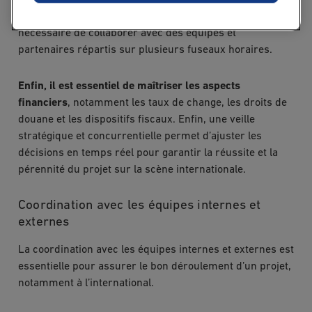
La communication joue elle aussi un rôle clé, car il est
nécessaire de collaborer avec des équipes et
partenaires répartis sur plusieurs fuseaux horaires.
Enfin, il est essentiel de maîtriser les aspects
financiers
, notamment les taux de change, les droits de
douane et les dispositifs fiscaux. Enfin, une veille
stratégique et concurrentielle permet d’ajuster les
décisions en temps réel pour garantir la réussite et la
pérennité du projet sur la scène internationale.
Coordination avec les équipes internes et
externes
La coordination avec les équipes internes et externes est
essentielle pour assurer le bon déroulement d’un projet,
notamment à l’international.